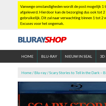
S
Vanwege omstandigheden wordt de post mogelijk 1 tot
k
afgeleverd. Hierdoor kan de bezorging dus ook tot 2
i
gebruikelijk. Dit zal naar verwachting binnen 1 tot 2
p
Excuses voor het ongemak.
t
o
c
o
BLURAYS
n
t
HOME
BLU-RAY
NIEUW IN SEAL
3D
e
n
t
Home
/
Blu-ray
/ Scary Stories to Tell in the Dark – B