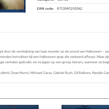
o
T
EAN code:
8713045250362
e
l
l
i
n
t
h
e
olgd door de verdwijning van haar moeder op de avond van Halloween – e
D
a
r vrienden betrokken bij een Halloween-grap die verkeerd afloopt. Maar z
r
nge verhalen gebruikt om te jagen op een groep tieners, wanneer ze be
k
-
Colletti, Dean Norris, Michael Garza, Gabriel Rush, Gil Bellows, Natalie G
B
l
u
-
r
a
y