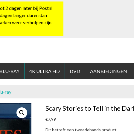
 2 dagen later bij Postnl
 dagen langer duren dan
 weken weer verholpen zijn.
HOP.NL
 BLU-RAY
4K ULTRA HD
DVD
AANBIEDINGEN
lu-ray
Scary Stories to Tell in the Dar
€
7,99
Dit betreft een tweedehands product.