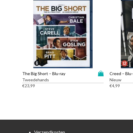
D
The Big Short – Blu-ray
Creed – Blu-
i
Tweedehands
Nieuw
t
€
23,99
€
4,99
p
r
o
d
u
c
t
Verzendkosten