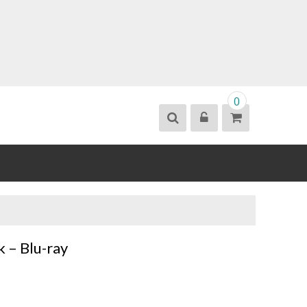
0
k – Blu-ray