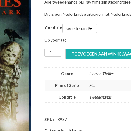
Alle tweedehands blu-ray films zijn gecontrole
Dit is een Nederlandse uitgave, met Nederland
Conditie
Op voorraad
S
TOEVOEGEN AAN WINKELWA
c
a
r
Genre
Horror, Thriller
y
S
Film of Serie
Film
t
o
Conditie
Tweedehands
r
i
e
s
SKU:
8937
t
Categorie:
Blu-ray