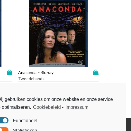
D
D
Anaconda – Blu-ray
i
i
Tweedehands
t
t
€
24,99
p
p
r
r
ij gebruiken cookies om onze website en onze service
o
o
e optimaliseren.
Cookiebeleid
-
Impressum
d
d
u
u
c
c
Functioneel
t
t
Disclaimer
Statistieken