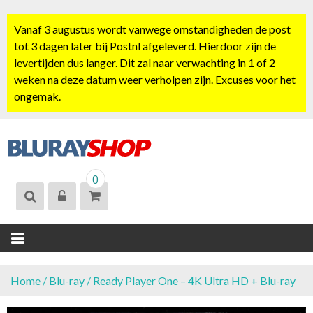
S
k
Vanaf 3 augustus wordt vanwege omstandigheden de post
i
tot 3 dagen later bij Postnl afgeleverd. Hierdoor zijn de
p
levertijden dus langer. Dit zal naar verwachting in 1 of 2
t
weken na deze datum weer verholpen zijn. Excuses voor het
o
ongemak.
c
o
n
t
BLURAYSHOP.
e
0
NL
n
t
Home
/
Blu-ray
/ Ready Player One – 4K Ultra HD + Blu-ray