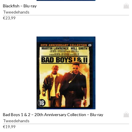
D
Blackfish – Blu-ray
i
Tweedehands
t
€
23,99
p
r
o
d
u
c
t
h
e
e
f
t
m
e
e
D
Bad Boys 1 & 2 – 20th Anniversary Collection – Blu-ray
r
i
Tweedehands
d
t
€
19,99
e