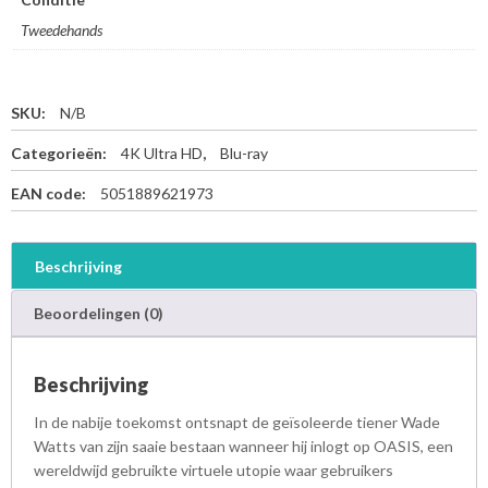
Tweedehands
SKU:
N/B
Categorieën:
4K Ultra HD
,
Blu-ray
EAN code:
5051889621973
Beschrijving
Beoordelingen (0)
Beschrijving
In de nabije toekomst ontsnapt de geïsoleerde tiener Wade
Watts van zijn saaie bestaan wanneer hij inlogt op OASIS, een
wereldwijd gebruikte virtuele utopie waar gebruikers