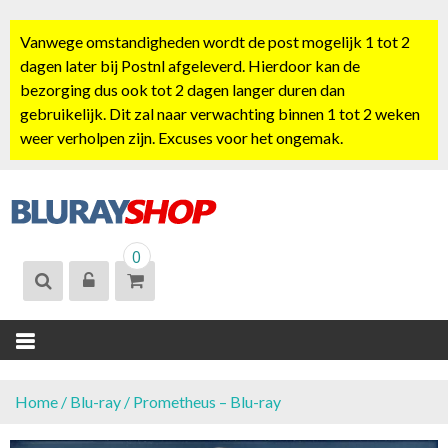
S
k
Vanwege omstandigheden wordt de post mogelijk 1 tot 2
i
dagen later bij Postnl afgeleverd. Hierdoor kan de
p
bezorging dus ook tot 2 dagen langer duren dan
t
gebruikelijk. Dit zal naar verwachting binnen 1 tot 2 weken
o
weer verholpen zijn. Excuses voor het ongemak.
c
o
n
t
BLURAYSHOP.
e
0
NL
n
t
Home
/
Blu-ray
/ Prometheus – Blu-ray