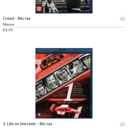
D
Creed – Blu-ray
i
Nieuw
t
€
4,99
p
r
o
d
u
c
t
h
e
e
f
t
m
e
e
D
1: Life on the Limit – Blu-ray
r