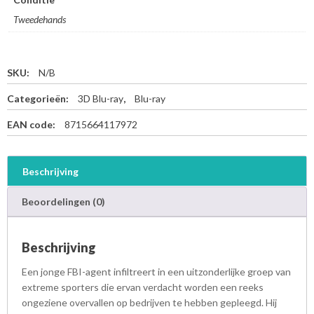
Tweedehands
SKU:
N/B
Categorieën:
3D Blu-ray
,
Blu-ray
EAN code:
8715664117972
Beschrijving
Beoordelingen (0)
Beschrijving
Een jonge FBI-agent infiltreert in een uitzonderlijke groep van
extreme sporters die ervan verdacht worden een reeks
ongeziene overvallen op bedrijven te hebben gepleegd. Hij