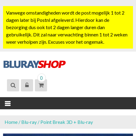
S
k
Vanwege omstandigheden wordt de post mogelijk 1 tot 2
i
dagen later bij Postnl afgeleverd. Hierdoor kan de
p
bezorging dus ook tot 2 dagen langer duren dan
t
gebruikelijk. Dit zal naar verwachting binnen 1 tot 2 weken
o
weer verholpen zijn. Excuses voor het ongemak.
c
o
n
t
BLURAYSHOP.
e
0
NL
n
t
Home
/
Blu-ray
/ Point Break 3D + Blu-ray