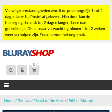
S
k
Vanwege omstandigheden wordt de post mogelijk 1 tot 2
i
dagen later bij Postnl afgeleverd. Hierdoor kan de
p
bezorging dus ook tot 2 dagen langer duren dan
t
gebruikelijk. Dit zal naar verwachting binnen 1 tot 2 weken
o
weer verholpen zijn. Excuses voor het ongemak.
c
o
n
t
BLURAYSHOP.
e
0
NL
n
t
Home
/
Blu-ray
/ Planet of the Apes (1968) – Blu-ray