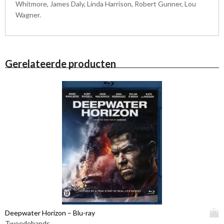
Whitmore, James Daly, Linda Harrison, Robert Gunner, Lou
Wagner.
Gerelateerde producten
D
Deepwater Horizon – Blu-ray
i
Tweedehands