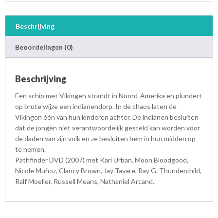
a
l
Beschrijving
Beoordelingen (0)
Beschrijving
Een schip met Vikingen strandt in Noord-Amerika en plundert
op brute wijze een indianendorp. In de chaos laten de
Vikingen één van hun kinderen achter. De indianen besluiten
dat de jongen niet verantwoordelijk gesteld kan worden voor
de daden van zijn volk en ze besluiten hem in hun midden op
te nemen.
Pathfinder DVD (2007) met Karl Urban, Moon Bloodgood,
Nicole Muñoz, Clancy Brown, Jay Tavare, Ray G. Thunderchild,
Ralf Moeller, Russell Means, Nathaniel Arcand.