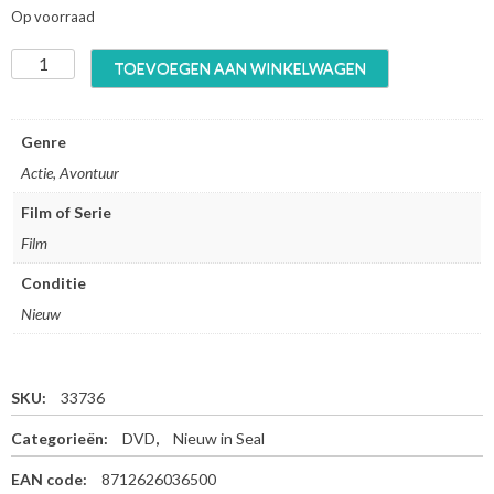
Op voorraad
P
TOEVOEGEN AAN WINKELWAGEN
a
t
h
Genre
f
Actie, Avontuur
i
n
Film of Serie
d
Film
e
r
Conditie
(
D
Nieuw
V
D
)
SKU:
33736
a
a
Categorieën:
DVD
,
Nieuw in Seal
n
t
EAN code:
8712626036500