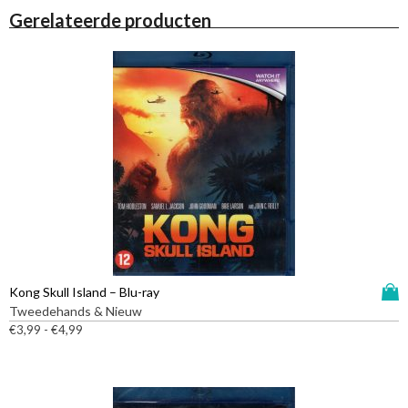
Gerelateerde producten
D
Kong Skull Island – Blu-ray
i
Tweedehands & Nieuw
t
P
€
3,99
-
€
4,99
r
p
i
r
j
o
s
d