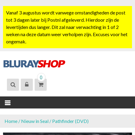
S
k
Vanaf 3 augustus wordt vanwege omstandigheden de post
i
tot 3 dagen later bij Postnl afgeleverd. Hierdoor zijn de
p
levertijden dus langer. Dit zal naar verwachting in 1 of 2
t
weken na deze datum weer verholpen zijn. Excuses voor het
o
ongemak.
c
o
n
t
BLURAYSHOP.
e
0
NL
n
t
Home
/
Nieuw in Seal
/ Pathfinder (DVD)