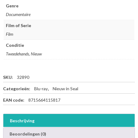
d
Genre
J
Documentaire
a
p
Film of Serie
a
Film
n
-
Conditie
B
B
Tweedehands, Nieuw
C
E
a
SKU:
32890
r
t
Categorieën:
Blu-ray
,
Nieuw in Seal
h
-
EAN code:
8715664115817
B
l
u
Beschrijving
-
r
Beoordelingen (0)
a