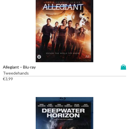
D
Allegiant – Blu-ray
i
Tweedehands
t
€
3,99
p
r
o
d
u
c
t
h