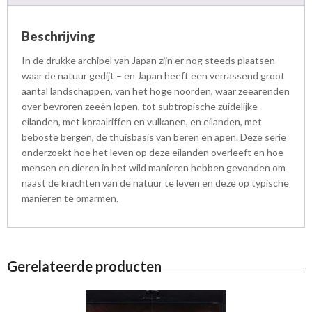
y
a
Beschrijving
a
n
In de drukke archipel van Japan zijn er nog steeds plaatsen
t
waar de natuur gedijt – en Japan heeft een verrassend groot
a
aantal landschappen, van het hoge noorden, waar zeearenden
l
over bevroren zeeën lopen, tot subtropische zuidelijke
eilanden, met koraalriffen en vulkanen, en eilanden, met
beboste bergen, de thuisbasis van beren en apen. Deze serie
onderzoekt hoe het leven op deze eilanden overleeft en hoe
mensen en dieren in het wild manieren hebben gevonden om
naast de krachten van de natuur te leven en deze op typische
manieren te omarmen.
Gerelateerde producten