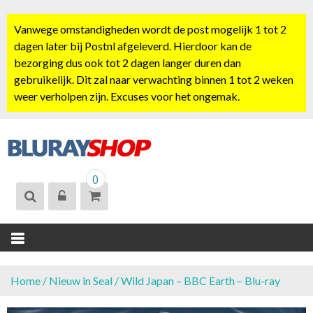
S
k
Vanwege omstandigheden wordt de post mogelijk 1 tot 2
i
dagen later bij Postnl afgeleverd. Hierdoor kan de
p
bezorging dus ook tot 2 dagen langer duren dan
t
gebruikelijk. Dit zal naar verwachting binnen 1 tot 2 weken
o
weer verholpen zijn. Excuses voor het ongemak.
c
o
n
t
BLURAYSHOP.
e
0
NL
n
t
Home
/
Nieuw in Seal
/ Wild Japan – BBC Earth – Blu-ray