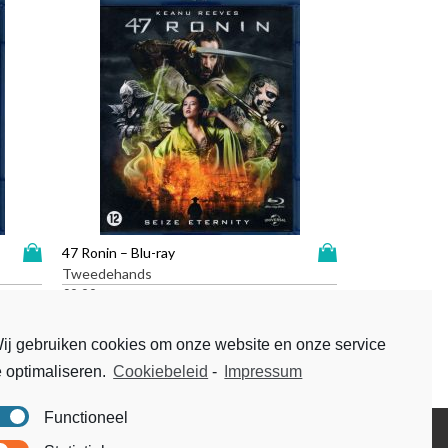
D
D
47 Ronin – Blu-ray
i
i
Tweedehands
t
t
€
9,99
p
p
r
r
ij gebruiken cookies om onze website en onze service
o
o
e optimaliseren.
Cookiebeleid
-
Impressum
d
d
u
u
c
c
Functioneel
t
t