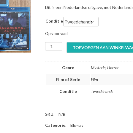
Dit is een Nederlandse uitgave, met Nederland
Conditie
Op voorraad
P
TOEVOEGEN AAN WINKELWA
a
r
a
Genre
Mysterie, Horror
n
o
Film of Serie
Film
r
m
Conditie
Tweedehands
a
l
A
c
SKU:
N/B
t
Categorie:
Blu-ray
i
v