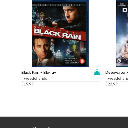
D
Black Rain – Blu-ray
Deepwater H
i
Tweedehands
Tweedehan
t
€
19,99
€
23,99
p
r
o
d
u
c
t