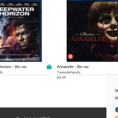
t
a
l
D
orizon – Blu-ray
Annabelle – Blu-ray
i
ds
Tweedehands
t
€
4,99
p
r
W
o
t
d
u
c
t