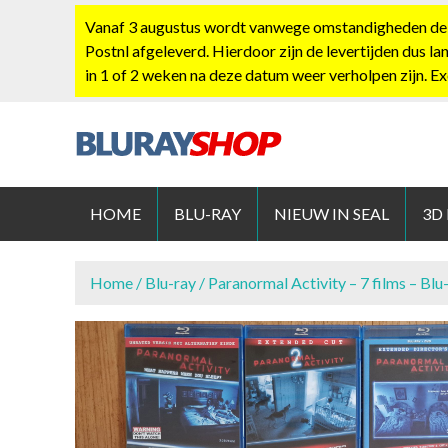
S
Vanaf 3 augustus wordt vanwege omstandigheden de po
k
Postnl afgeleverd. Hierdoor zijn de levertijden dus la
i
in 1 of 2 weken na deze datum weer verholpen zijn. E
p
t
o
c
BLURAYS
o
n
HOME
BLU-RAY
NIEUW IN SEAL
3D
t
e
n
Home
/
Blu-ray
/ Paranormal Activity – 7 films – Blu
t