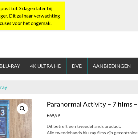
st tot 3 dagen later bij
nger. Dit zal naar verwachting
xcuses voor het ongemak.
HOP.NL
 BLU-RAY
4K ULTRA HD
DVD
AANBIEDINGEN
-ray
Paranormal Activity – 7 films –
€
69,99
Dit betreft een tweedehands product.
Alle tweedehands blu-ray films zijn gecontrole