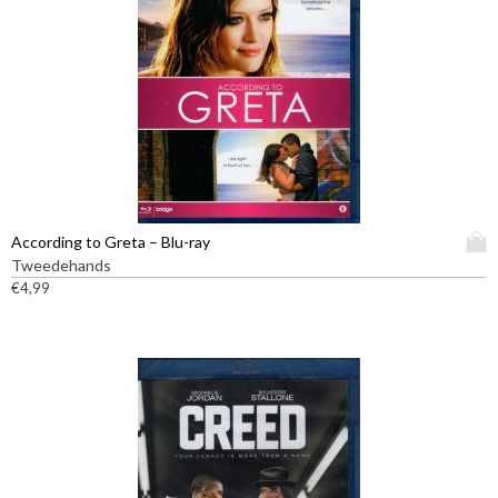
D
According to Greta – Blu-ray
i
Tweedehands
t
€
4,99
p
r
o
d
u
c
t
h
e