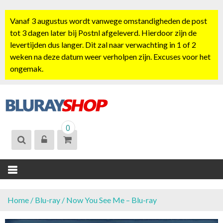
S
k
Vanaf 3 augustus wordt vanwege omstandigheden de post
i
tot 3 dagen later bij Postnl afgeleverd. Hierdoor zijn de
p
levertijden dus langer. Dit zal naar verwachting in 1 of 2
t
weken na deze datum weer verholpen zijn. Excuses voor het
o
ongemak.
c
o
n
t
BLURAYSHOP.
e
0
NL
n
t
Home
/
Blu-ray
/ Now You See Me – Blu-ray