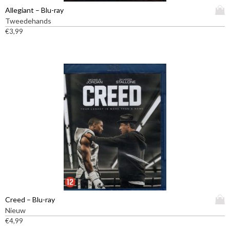
D
Allegiant – Blu-ray
i
Tweedehands
t
€
3,99
p
r
o
d
u
c
t
h
e
e
f
t
m
e
e
D
Creed – Blu-ray
r
i
Nieuw
d
t
€
4,99
e