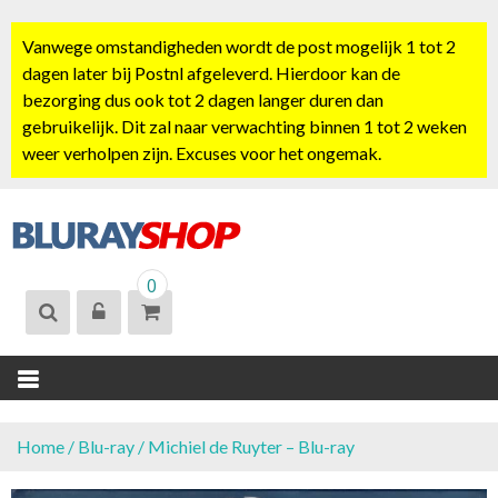
S
k
Vanwege omstandigheden wordt de post mogelijk 1 tot 2
i
dagen later bij Postnl afgeleverd. Hierdoor kan de
p
bezorging dus ook tot 2 dagen langer duren dan
t
gebruikelijk. Dit zal naar verwachting binnen 1 tot 2 weken
o
weer verholpen zijn. Excuses voor het ongemak.
c
o
n
t
BLURAYSHOP.
e
0
NL
n
t
Home
/
Blu-ray
/ Michiel de Ruyter – Blu-ray