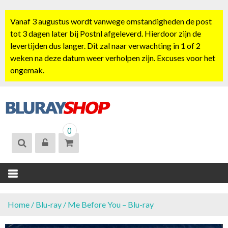
S
k
Vanaf 3 augustus wordt vanwege omstandigheden de post
i
tot 3 dagen later bij Postnl afgeleverd. Hierdoor zijn de
p
levertijden dus langer. Dit zal naar verwachting in 1 of 2
t
weken na deze datum weer verholpen zijn. Excuses voor het
o
ongemak.
c
o
n
t
BLURAYSHOP.
e
0
NL
n
t
Home
/
Blu-ray
/ Me Before You – Blu-ray