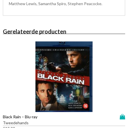
Matthew Lewis, Samantha Spiro, Stephen Peacocke.
Gerelateerde producten
D
Black Rain – Blu-ray
i
Tweedehands