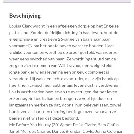
Beschrijving
Louisa Clark woont in een afgelegen dorpje op het Engelse
platteland. Zonder duidelijke richting in haar leven, hopt de
eigenzinnige en creatieve 26-jarige van baan naar baan,
voornamelijk om het hoofd boven water te houden. Haar
vrolijke voorkomen wordt op de proef gesteld, wanneer ze
weer eens switched van baan. Ze wordt ingehuurd om de
zorg op zich te nemen van Will Traynor, een welgestelde
jonge bankier wiens leven na een ongeluk compleet is
veranderd. Hij was een echte avonturier, maar zijn handicap
heeft hem cynisch gemaakt en zijn levenslust is verdwenen.
Lou is vastberaden hem ervan te overtuigen dat het leven
zeker nog zin heeft. Samen brengen ze veel tijd door en
langzaamaan merken ze dat, door al hun belevenissen, zowel
hun leven als hart een richting heeft gekozen, waarvan ze
beiden niet wisten dat deze bestond.
Me Before You blu-ray (2016) met Emilia Clarke, Sam Claflin,
Janet McTeer, Charles Dance, Brendan Coyle, Jenna Coleman,