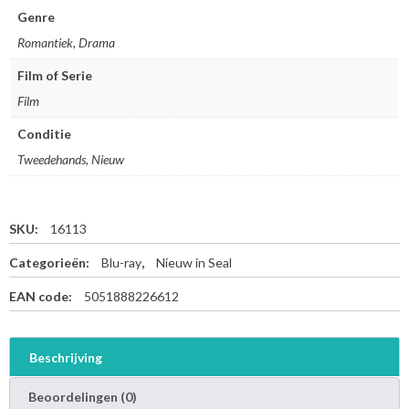
e
Genre
f
Romantiek, Drama
o
r
Film of Serie
e
Film
Y
o
Conditie
u
-
Tweedehands, Nieuw
B
l
u
SKU:
16113
-
r
Categorieën:
Blu-ray
,
Nieuw in Seal
a
y
EAN code:
5051888226612
a
a
n
Beschrijving
t
a
Beoordelingen (0)
l