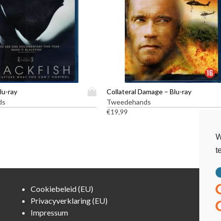
D
lu-ray
Collateral Damage – Blu-ray
i
ds
Tweedehands
t
€
19,99
p
r
W
o
t
d
u
c
t
Cookiebeleid (EU)
h
Privacyverklaring (EU)
e
Impressum
e