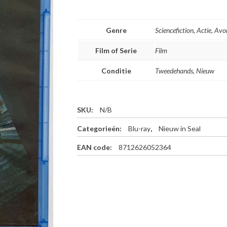
Genre
Sciencefiction, Actie, Avo
Film of Serie
Film
Conditie
Tweedehands, Nieuw
SKU:
N/B
Categorieën:
Blu-ray
,
Nieuw in Seal
EAN code:
8712626052364