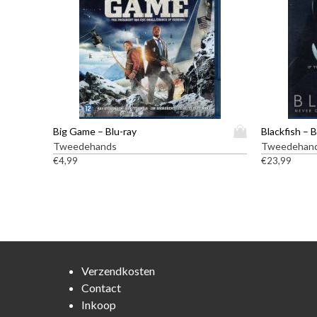
D
Big Game – Blu-ray
Blackfish – B
i
Tweedehands
Tweedehan
t
€
4,99
€
23,99
p
r
o
d
u
c
t
Verzendkosten
h
Contact
e
Inkoop
e