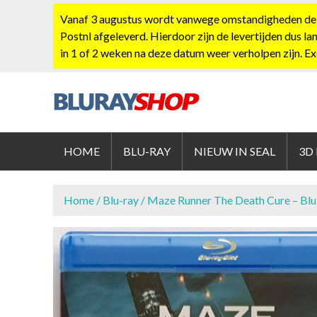
S
Vanaf 3 augustus wordt vanwege omstandigheden de po
k
Postnl afgeleverd. Hierdoor zijn de levertijden dus la
i
in 1 of 2 weken na deze datum weer verholpen zijn. E
p
t
o
c
BLURAYS
o
n
HOME
BLU-RAY
NIEUW IN SEAL
3D
t
e
n
Home
/
Blu-ray
/ Maze Runner The Death Cure – Blu
t