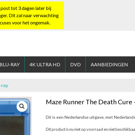
st tot 3 dagen later bij
nger. Dit zal naar verwachting
xcuses voor het ongemak.
HOP.NL
 BLU-RAY
4K ULTRA HD
DVD
AANBIEDINGEN
-ray
Maze Runner The Death Cure –
Dit is een Nederlandse uitgave, met Nederland
Dit product is nu niet op voorraad en niet beschikbaa