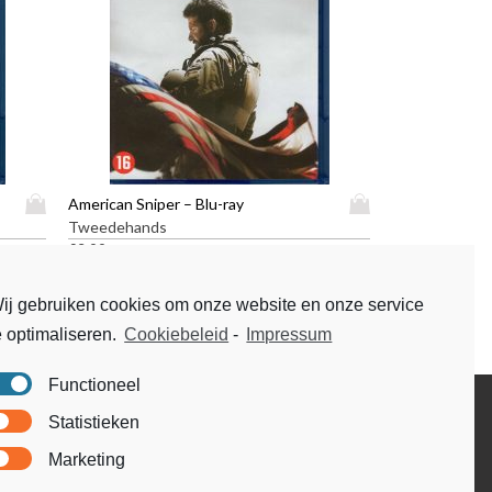
D
D
American Sniper – Blu-ray
i
i
Tweedehands
t
t
€
3,99
p
p
r
r
ij gebruiken cookies om onze website en onze service
o
o
e optimaliseren.
Cookiebeleid
-
Impressum
d
d
u
u
Functioneel
c
c
t
t
Disclaimer
Statistieken
h
h
Voorwaarden & condities
e
e
Marketing
e
e