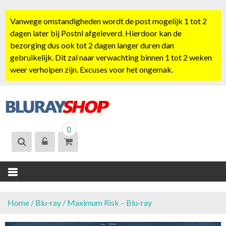
S
k
Vanwege omstandigheden wordt de post mogelijk 1 tot 2
i
dagen later bij Postnl afgeleverd. Hierdoor kan de
p
bezorging dus ook tot 2 dagen langer duren dan
t
gebruikelijk. Dit zal naar verwachting binnen 1 tot 2 weken
o
weer verholpen zijn. Excuses voor het ongemak.
c
o
n
t
BLURAYSHOP.
e
0
NL
n
t
Home
/
Blu-ray
/ Maximum Risk – Blu-ray