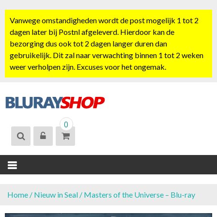
S
k
Vanwege omstandigheden wordt de post mogelijk 1 tot 2
i
dagen later bij Postnl afgeleverd. Hierdoor kan de
p
bezorging dus ook tot 2 dagen langer duren dan
t
gebruikelijk. Dit zal naar verwachting binnen 1 tot 2 weken
o
weer verholpen zijn. Excuses voor het ongemak.
c
o
n
t
BLURAYSHOP.
e
0
NL
n
t
Home
/
Nieuw in Seal
/ Masters of the Universe – Blu-ray