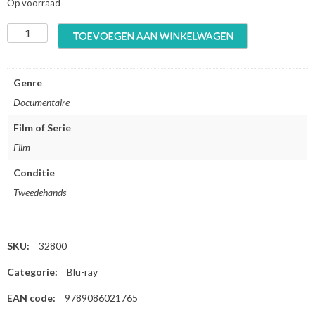
Op voorraad
L
TOEVOEGEN AAN WINKELWAGEN
e
v
e
Genre
n
Documentaire
o
p
Film of Serie
d
Film
e
E
Conditie
v
e
Tweedehands
n
a
a
SKU:
32800
r
-
Categorie:
Blu-ray
D
e
EAN code:
9789086021765
K