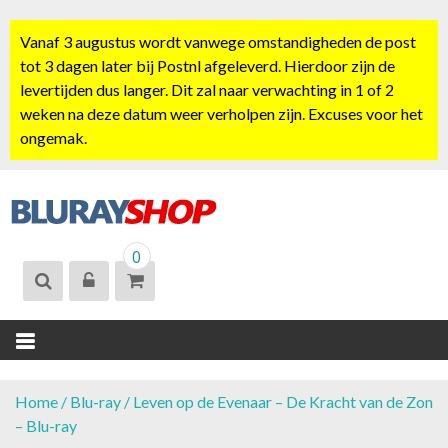
S
k
Vanaf 3 augustus wordt vanwege omstandigheden de post
i
tot 3 dagen later bij Postnl afgeleverd. Hierdoor zijn de
p
levertijden dus langer. Dit zal naar verwachting in 1 of 2
t
weken na deze datum weer verholpen zijn. Excuses voor het
o
ongemak.
c
o
n
t
BLURAYSHOP.
e
0
NL
n
t
Home
/
Blu-ray
/ Leven op de Evenaar – De Kracht van de Zon
– Blu-ray