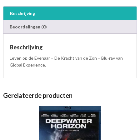
r
a
Beschrijving
c
h
Beoordelingen (0)
t
v
a
Beschrijving
n
d
Leven op de Evenaar – De Kracht van de Zon – Blu-ray van
e
Global Experience.
Z
o
n
-
Gerelateerde producten
B
l
u
-
r
a
y