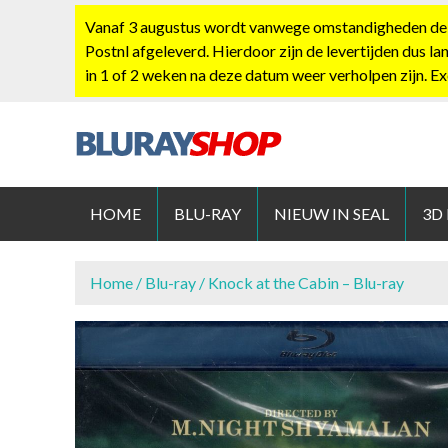
S
Vanaf 3 augustus wordt vanwege omstandigheden de po
k
Postnl afgeleverd. Hierdoor zijn de levertijden dus la
i
in 1 of 2 weken na deze datum weer verholpen zijn. E
p
t
o
c
BLURAYS
o
n
HOME
BLU-RAY
NIEUW IN SEAL
3D
t
e
n
Home
/
Blu-ray
/ Knock at the Cabin – Blu-ray
t