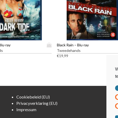
D
Blu-ray
Black Rain – Blu-ray
i
ds
Tweedehands
t
€
19,99
p
r
W
o
t
d
u
c
t
Cookiebeleid (EU)
h
Privacyverklaring (EU)
e
Impressum
e
f