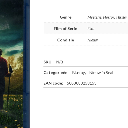
Genre
Mysterie, Horror, Thriller
Film of Serie
Film
Conditie
Nieuw
SKU:
N/B
Categorieën:
Blu-ray
,
Nieuw in Seal
EAN code:
5053083258153