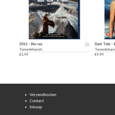
D
2012 – Blu-ray
Dark Tide – 
i
Tweedehands
Tweedehan
t
€
2,99
€
9,99
p
r
o
d
u
c
t
Verzendkosten
h
Contact
e
Inkoop
e
f