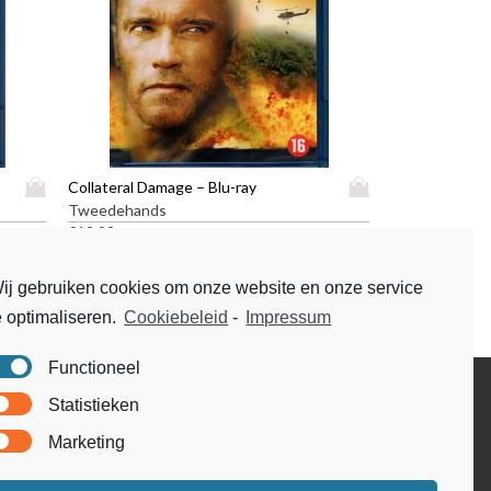
D
D
Collateral Damage – Blu-ray
i
i
Tweedehands
t
t
€
19,99
p
p
r
r
ij gebruiken cookies om onze website en onze service
o
o
e optimaliseren.
Cookiebeleid
-
Impressum
d
d
u
u
c
c
Functioneel
t
t
Disclaimer
Statistieken
h
h
Voorwaarden & condities
e
e
Marketing
e
e
f
f