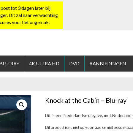
st tot 3 dagen later bij
nger. Dit zal naar verwachting
xcuses voor het ongemak.
HOP.NL
 BLU-RAY
4K ULTRA HD
DVD
AANBIEDINGEN
Knock at the Cabin – Blu-ray
Dit is een Nederlandse uitgave, met Nederland
Dit product is nu niet op voorraad en niet beschikbaa