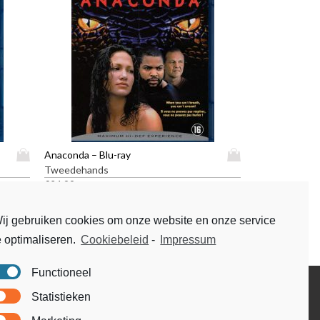
D
D
Anaconda – Blu-ray
i
i
Tweedehands
t
t
€
24,99
p
p
r
r
ij gebruiken cookies om onze website en onze service
o
o
e optimaliseren.
Cookiebeleid
-
Impressum
d
d
u
u
c
c
Functioneel
t
t
Disclaimer
Statistieken
h
h
Voorwaarden & condities
e
e