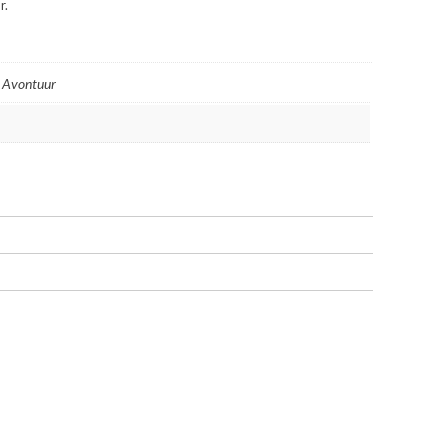
r.
, Avontuur