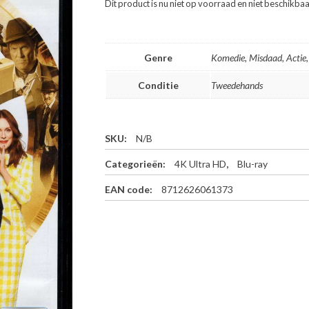
Dit product is nu niet op voorraad en niet beschikbaa
Genre
Komedie, Misdaad, Actie
Conditie
Tweedehands
SKU:
N/B
Categorieën:
4K Ultra HD
,
Blu-ray
EAN code:
8712626061373