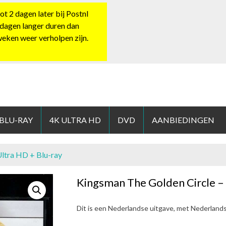
 2 dagen later bij Postnl
 dagen langer duren dan
 weken weer verholpen zijn.
HOP.NL
 BLU-RAY
4K ULTRA HD
DVD
AANBIEDINGEN
Ultra HD + Blu-ray
Kingsman The Golden Circle – 
Dit is een Nederlandse uitgave, met Nederland