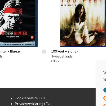
D
nter – Blu-ray
100 Feet – Blu-ray
i
ds
Tweedehands
t
€
3,99
p
r
W
o
t
d
u
c
t
Cookiebeleid (EU)
h
Privacyverklaring (EU)
e