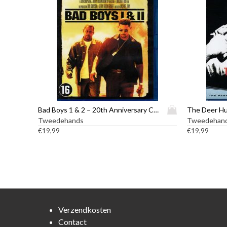
D
Bad Boys 1 & 2 – 20th Anniversary Collection – Blu-ray
The Deer Hu
i
Tweedehands
Tweedehan
t
€
19,99
€
19,99
p
r
o
d
u
c
t
Verzendkosten
h
Contact
e