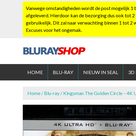
S
Vanwege omstandigheden wordt de post mogelijk 1 tot
k
afgeleverd. Hierdoor kan de bezorging dus ook tot 2
i
gebruikelijk. Dit zal naar verwachting binnen 1 tot 2
p
Excuses voor het ongemak.
t
o
c
o
BLURAYS
n
t
HOME
BLU-RAY
NIEUW IN SEAL
3D
e
n
t
Home
/
Blu-ray
/ Kingsman The Golden Circle – 4K 