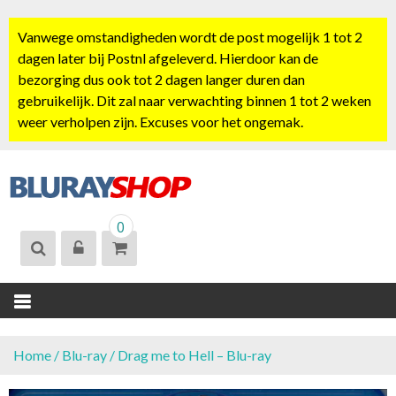
S
k
Vanwege omstandigheden wordt de post mogelijk 1 tot 2
i
dagen later bij Postnl afgeleverd. Hierdoor kan de
p
bezorging dus ook tot 2 dagen langer duren dan
t
gebruikelijk. Dit zal naar verwachting binnen 1 tot 2 weken
o
weer verholpen zijn. Excuses voor het ongemak.
c
o
n
t
BLURAYSHOP.
e
0
NL
n
t
Home
/
Blu-ray
/ Drag me to Hell – Blu-ray