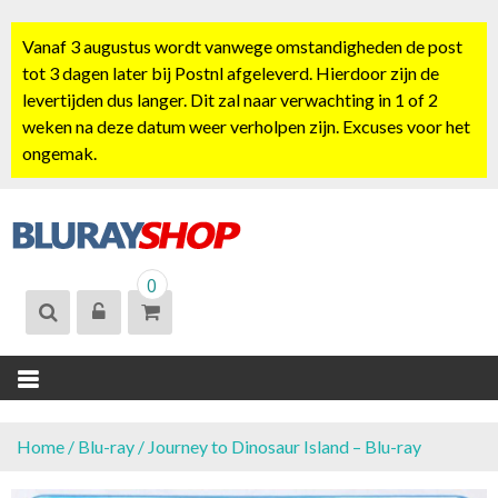
S
k
Vanaf 3 augustus wordt vanwege omstandigheden de post
i
tot 3 dagen later bij Postnl afgeleverd. Hierdoor zijn de
p
levertijden dus langer. Dit zal naar verwachting in 1 of 2
t
weken na deze datum weer verholpen zijn. Excuses voor het
o
ongemak.
c
o
n
t
BLURAYSHOP.
e
0
NL
n
t
Home
/
Blu-ray
/ Journey to Dinosaur Island – Blu-ray