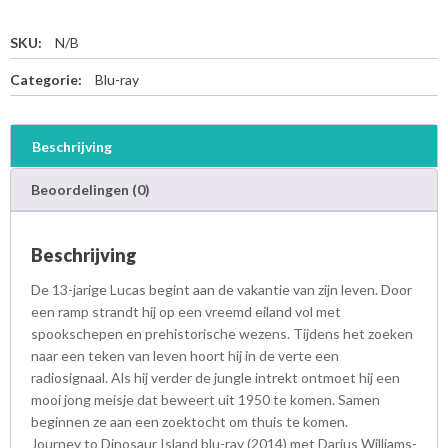
SKU:
N/B
Categorie:
Blu-ray
Beschrijving
Beoordelingen (0)
Beschrijving
De 13-jarige Lucas begint aan de vakantie van zijn leven. Door
een ramp strandt hij op een vreemd eiland vol met
spookschepen en prehistorische wezens. Tijdens het zoeken
naar een teken van leven hoort hij in de verte een
radiosignaal. Als hij verder de jungle intrekt ontmoet hij een
mooi jong meisje dat beweert uit 1950 te komen. Samen
beginnen ze aan een zoektocht om thuis te komen.
Journey to Dinosaur Island blu-ray (2014) met Darius Williams-