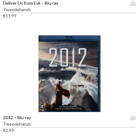
D
Deliver Us from Evil – Blu-ray
i
Tweedehands
t
€
11,99
p
r
o
d
u
c
t
h
e
e
f
t
m
e
e
D
2012 – Blu-ray
r
i
Tweedehands
d
t
€
2,99
e
p
r