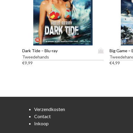
D
Dark Tide – Blu-ray
Big Game – 
i
Tweedehands
Tweedehan
t
€
9,99
€
4,99
p
r
o
d
u
c
t
Verzendkosten
h
Contact
e
Inkoop
e
f