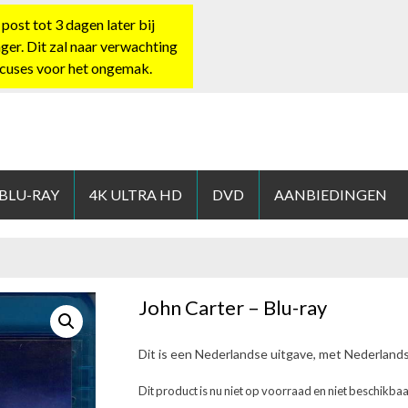
st tot 3 dagen later bij
nger. Dit zal naar verwachting
xcuses voor het ongemak.
HOP.NL
 BLU-RAY
4K ULTRA HD
DVD
AANBIEDINGEN
John Carter – Blu-ray
Dit is een Nederlandse uitgave, met Nederland
Dit product is nu niet op voorraad en niet beschikbaa