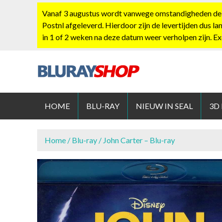
S
Vanaf 3 augustus wordt vanwege omstandigheden de po
k
Postnl afgeleverd. Hierdoor zijn de levertijden dus la
i
in 1 of 2 weken na deze datum weer verholpen zijn. E
p
t
o
c
BLURAYS
o
n
HOME
BLU-RAY
NIEUW IN SEAL
3D
t
e
n
Home
/
Blu-ray
/ John Carter – Blu-ray
t