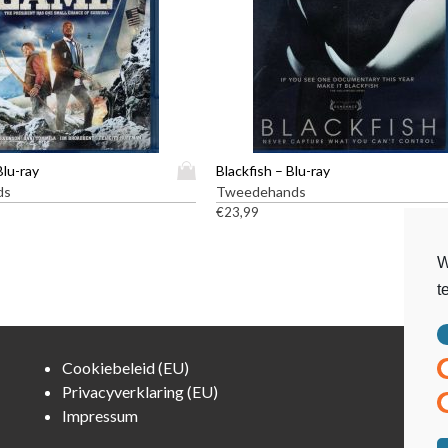
D
Blu-ray
Blackfish – Blu-ray
i
ds
Tweedehands
t
€
23,99
p
r
W
o
t
d
u
c
t
Cookiebeleid (EU)
h
Privacyverklaring (EU)
e
Impressum
e
f