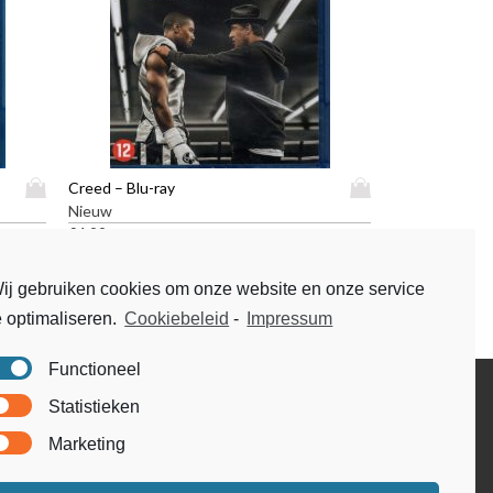
D
D
Creed – Blu-ray
i
i
Nieuw
t
t
€
4,99
p
p
r
r
ij gebruiken cookies om onze website en onze service
o
o
e optimaliseren.
Cookiebeleid
-
Impressum
d
d
u
u
c
c
Functioneel
t
t
Disclaimer
Statistieken
h
h
Voorwaarden & condities
e
e
Marketing
e
e
f
f