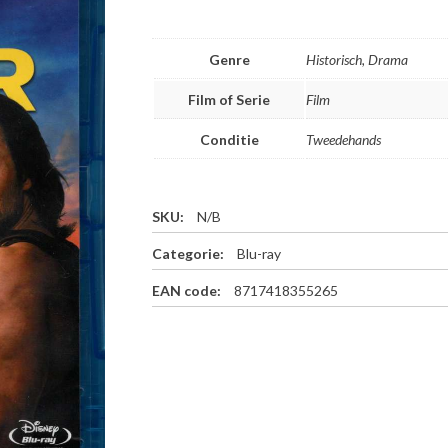
Genre
Historisch, Drama
Film of Serie
Film
Conditie
Tweedehands
SKU:
N/B
Categorie:
Blu-ray
EAN code:
8717418355265