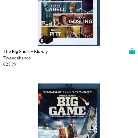
D
The Big Short – Blu-ray
i
Tweedehands
t
€
23,99
p
r
o
d
u
c
t
h
e
e
f