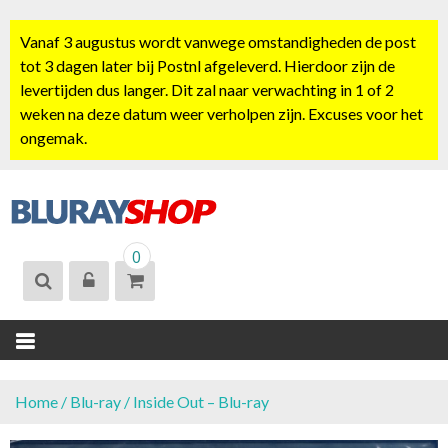
S
k
Vanaf 3 augustus wordt vanwege omstandigheden de post
i
tot 3 dagen later bij Postnl afgeleverd. Hierdoor zijn de
p
levertijden dus langer. Dit zal naar verwachting in 1 of 2
t
weken na deze datum weer verholpen zijn. Excuses voor het
o
ongemak.
c
o
n
t
BLURAYSHOP.
e
0
NL
n
t
Home
/
Blu-ray
/ Inside Out – Blu-ray