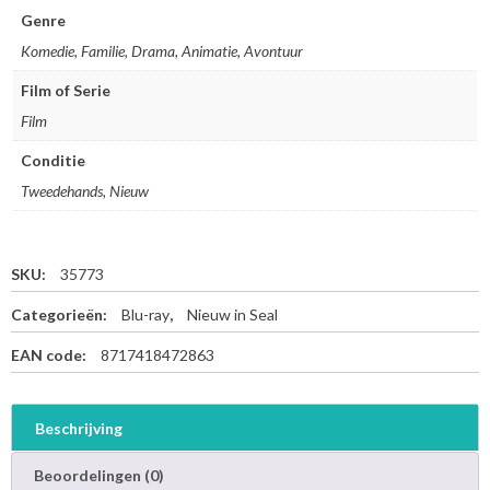
i
Genre
d
Komedie, Familie, Drama, Animatie, Avontuur
e
O
Film of Serie
u
Film
t
-
Conditie
B
l
Tweedehands, Nieuw
u
-
r
SKU:
35773
a
y
Categorieën:
Blu-ray
,
Nieuw in Seal
a
a
EAN code:
8717418472863
n
t
a
Beschrijving
l
Beoordelingen (0)