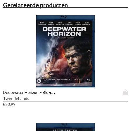
Gerelateerde producten
D
Deepwater Horizon – Blu-ray
i
Tweedehands
t
€
23,99
p
r
o
d