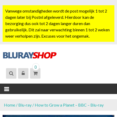
S
k
Vanwege omstandigheden wordt de post mogelijk 1 tot 2
i
dagen later bij Postnl afgeleverd. Hierdoor kan de
p
bezorging dus ook tot 2 dagen langer duren dan
t
gebruikelijk. Dit zal naar verwachting binnen 1 tot 2 weken
o
weer verholpen zijn. Excuses voor het ongemak.
c
o
n
t
BLURAYSHOP.
e
0
NL
n
t
Home
/
Blu-ray
/ How to Grow a Planet – BBC – Blu-ray