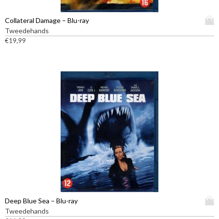
D
Collateral Damage – Blu-ray
i
Tweedehands
t
€
19,99
p
r
o
d
u
c
t
h
e
e
f
t
m
e
e
D
Deep Blue Sea – Blu-ray
r
i
Tweedehands
d