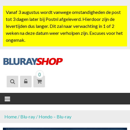
S
k
Vanaf 3 augustus wordt vanwege omstandigheden de post
i
tot 3 dagen later bij Postnl afgeleverd. Hierdoor zijn de
p
levertijden dus langer. Dit zal naar verwachting in 1 of 2
t
weken na deze datum weer verholpen zijn. Excuses voor het
o
ongemak.
c
o
n
t
BLURAYSHOP.
e
0
NL
n
t
Home
/
Blu-ray
/ Hondo – Blu-ray