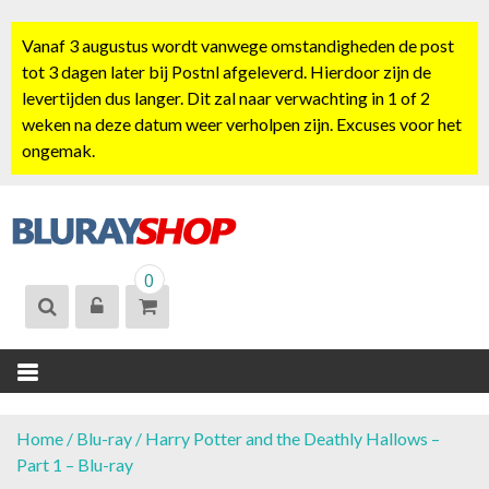
S
k
Vanaf 3 augustus wordt vanwege omstandigheden de post
i
tot 3 dagen later bij Postnl afgeleverd. Hierdoor zijn de
p
levertijden dus langer. Dit zal naar verwachting in 1 of 2
t
weken na deze datum weer verholpen zijn. Excuses voor het
o
ongemak.
c
o
n
t
BLURAYSHOP.
e
0
NL
n
t
Home
/
Blu-ray
/ Harry Potter and the Deathly Hallows –
Part 1 – Blu-ray