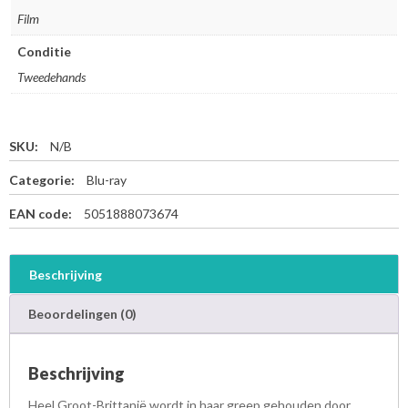
Film
Conditie
Tweedehands
SKU:
N/B
Categorie:
Blu-ray
EAN code:
5051888073674
Beschrijving
Beoordelingen (0)
Beschrijving
Heel Groot-Brittanië wordt in haar greep gehouden door