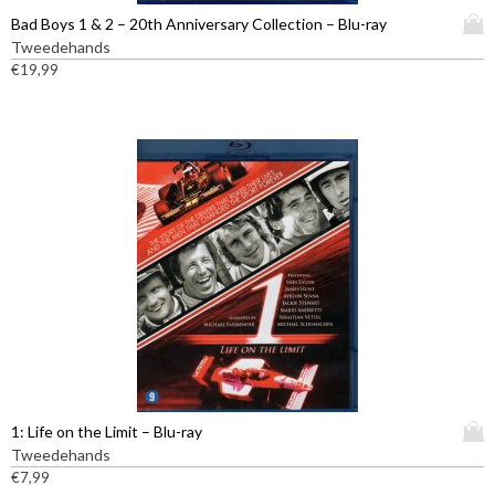
D
Bad Boys 1 & 2 – 20th Anniversary Collection – Blu-ray
i
Tweedehands
t
€
19,99
p
r
o
d
u
c
t
h
e
e
f
t
m
e
e
D
1: Life on the Limit – Blu-ray
r
i
Tweedehands
d
t
€
7,99
e