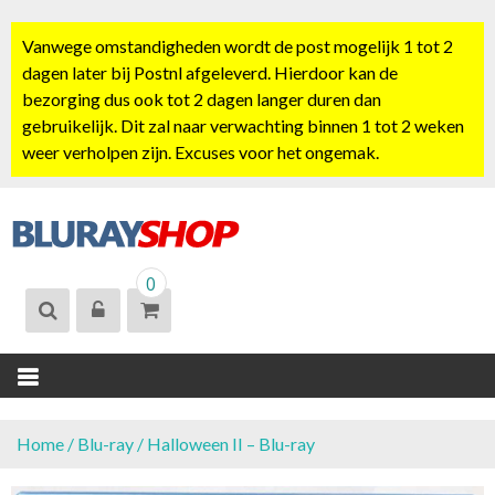
S
k
Vanwege omstandigheden wordt de post mogelijk 1 tot 2
i
dagen later bij Postnl afgeleverd. Hierdoor kan de
p
bezorging dus ook tot 2 dagen langer duren dan
t
gebruikelijk. Dit zal naar verwachting binnen 1 tot 2 weken
o
weer verholpen zijn. Excuses voor het ongemak.
c
o
n
t
BLURAYSHOP.
e
0
NL
n
t
Home
/
Blu-ray
/ Halloween II – Blu-ray