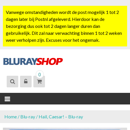
S
k
Vanwege omstandigheden wordt de post mogelijk 1 tot 2
i
dagen later bij Postnl afgeleverd. Hierdoor kan de
p
bezorging dus ook tot 2 dagen langer duren dan
t
gebruikelijk. Dit zal naar verwachting binnen 1 tot 2 weken
o
weer verholpen zijn. Excuses voor het ongemak.
c
o
n
t
BLURAYSHOP.
e
0
NL
n
t
Home
/
Blu-ray
/ Hail, Caesar! – Blu-ray