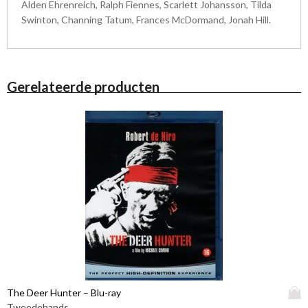
Alden Ehrenreich, Ralph Fiennes, Scarlett Johansson, Tilda
Swinton, Channing Tatum, Frances McDormand, Jonah Hill.
Gerelateerde producten
D
The Deer Hunter – Blu-ray
i
Tweedehands