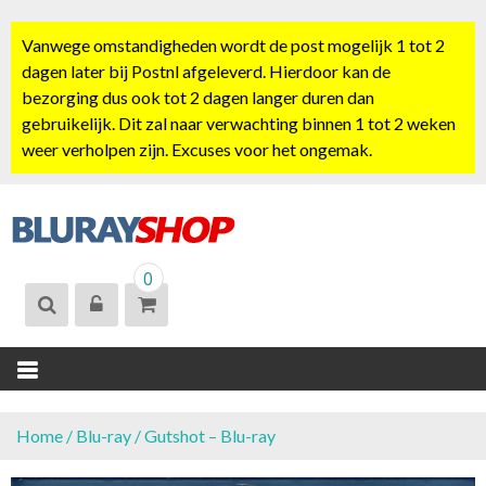
S
k
Vanwege omstandigheden wordt de post mogelijk 1 tot 2
i
dagen later bij Postnl afgeleverd. Hierdoor kan de
p
bezorging dus ook tot 2 dagen langer duren dan
t
gebruikelijk. Dit zal naar verwachting binnen 1 tot 2 weken
o
weer verholpen zijn. Excuses voor het ongemak.
c
o
n
t
BLURAYSHOP.
e
0
NL
n
t
Home
/
Blu-ray
/ Gutshot – Blu-ray