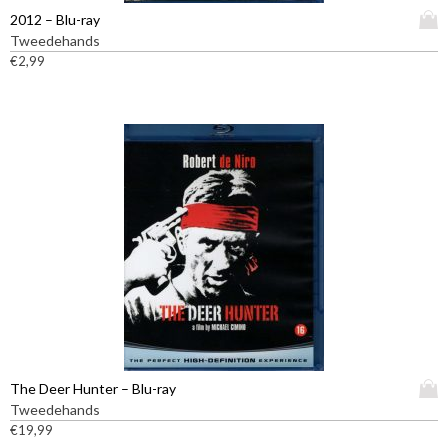
D
2012 – Blu-ray
i
Tweedehands
t
€
2,99
p
r
o
d
u
c
t
h
e
e
f
t
m
e
e
D
The Deer Hunter – Blu-ray
r
i
Tweedehands
d
t
€
19,99
e