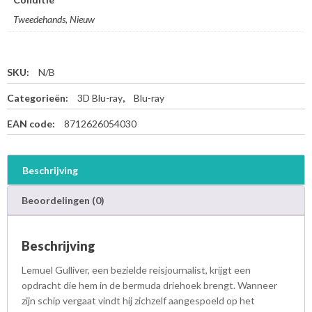
Tweedehands, Nieuw
SKU:
N/B
Categorieën:
3D Blu-ray
,
Blu-ray
EAN code:
8712626054030
Beschrijving
Beoordelingen (0)
Beschrijving
Lemuel Gulliver, een bezielde reisjournalist, krijgt een
opdracht die hem in de bermuda driehoek brengt. Wanneer
zijn schip vergaat vindt hij zichzelf aangespoeld op het