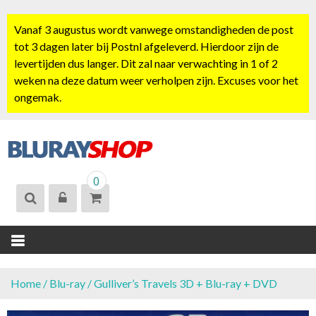
S
k
Vanaf 3 augustus wordt vanwege omstandigheden de post
i
tot 3 dagen later bij Postnl afgeleverd. Hierdoor zijn de
p
levertijden dus langer. Dit zal naar verwachting in 1 of 2
t
weken na deze datum weer verholpen zijn. Excuses voor het
o
ongemak.
c
o
n
t
BLURAYSHOP.
e
0
NL
n
t
Home
/
Blu-ray
/ Gulliver’s Travels 3D + Blu-ray + DVD