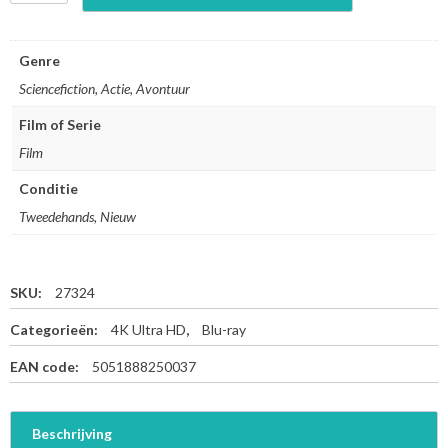
o
d
z
Genre
i
Sciencefiction, Actie, Avontuur
l
l
Film of Serie
a
Film
v
s
Conditie
.
K
Tweedehands, Nieuw
o
n
g
SKU:
27324
-
4
Categorieën:
4K Ultra HD
,
Blu-ray
K
U
EAN code:
5051888250037
l
t
r
Beschrijving
a