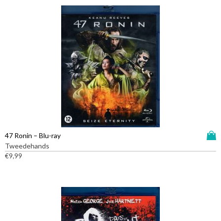
D
47 Ronin – Blu-ray
i
Tweedehands
t
€
9,99
p
r
o
d
u
c