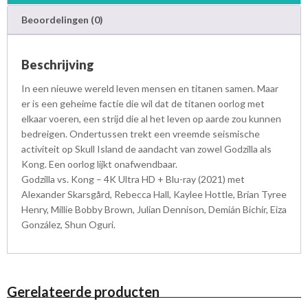
H
Beoordelingen (0)
D
+
B
Beschrijving
l
u
In een nieuwe wereld leven mensen en titanen samen. Maar
-
er is een geheime factie die wil dat de titanen oorlog met
r
elkaar voeren, een strijd die al het leven op aarde zou kunnen
a
bedreigen. Ondertussen trekt een vreemde seismische
y
activiteit op Skull Island de aandacht van zowel Godzilla als
a
Kong. Een oorlog lijkt onafwendbaar.
a
Godzilla vs. Kong – 4K Ultra HD + Blu-ray (2021) met
n
Alexander Skarsgård, Rebecca Hall, Kaylee Hottle, Brian Tyree
t
Henry, Millie Bobby Brown, Julian Dennison, Demián Bichir, Eiza
a
González, Shun Oguri.
l
Gerelateerde producten