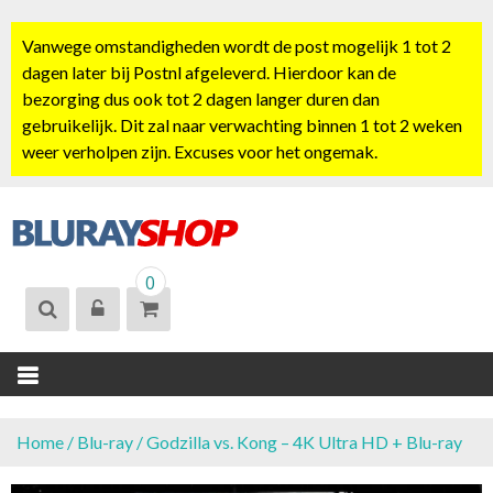
S
k
Vanwege omstandigheden wordt de post mogelijk 1 tot 2
i
dagen later bij Postnl afgeleverd. Hierdoor kan de
p
bezorging dus ook tot 2 dagen langer duren dan
t
gebruikelijk. Dit zal naar verwachting binnen 1 tot 2 weken
o
weer verholpen zijn. Excuses voor het ongemak.
c
o
n
t
BLURAYSHOP.
e
0
NL
n
t
Home
/
Blu-ray
/ Godzilla vs. Kong – 4K Ultra HD + Blu-ray