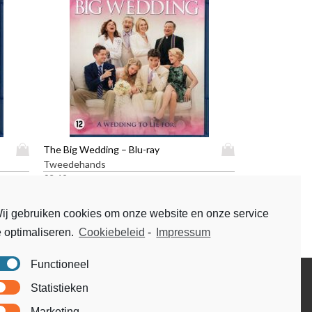
D
D
The Big Wedding – Blu-ray
i
i
Tweedehands
t
t
€
3,49
p
p
r
r
ij gebruiken cookies om onze website en onze service
o
o
e optimaliseren.
Cookiebeleid
-
Impressum
d
d
u
u
c
c
Functioneel
t
t
Disclaimer
Statistieken
h
h
Voorwaarden & condities
e
e
Marketing