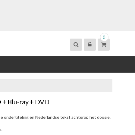
0
 + Blu-ray + DVD
se ondertiteling en Nederlandse tekst achterop het doosje.
r.