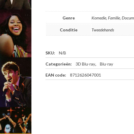
Genre
Komedie, Familie, Docum
Conditie
Tweedehands
SKU:
N/B
Categorieën:
3D Blu-ray
,
Blu-ray
EAN code:
8712626047001