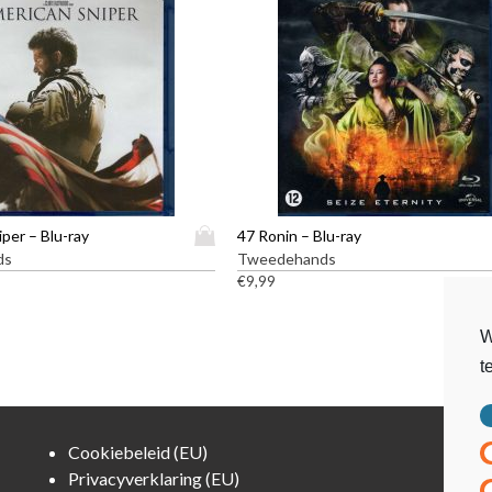
D
per – Blu-ray
47 Ronin – Blu-ray
i
ds
Tweedehands
t
€
9,99
p
r
W
o
t
d
u
c
t
Cookiebeleid (EU)
h
Privacyverklaring (EU)
e