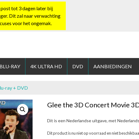
st tot 3 dagen later bij
nger. Dit zal naar verwachting
xcuses voor het ongemak.
HOP.NL
 BLU-RAY
4K ULTRA HD
DVD
AANBIEDINGEN
Blu-ray + DVD
Glee the 3D Concert Movie 3D
Dit is een Nederlandse uitgave, met Nederland
Dit product is nu niet op voorraad en niet beschikbaa