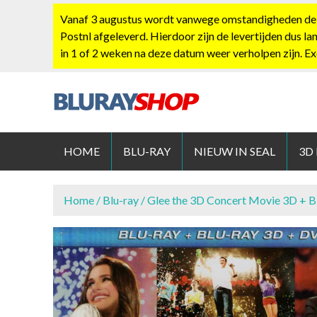
S
Vanaf 3 augustus wordt vanwege omstandigheden de po
k
Postnl afgeleverd. Hierdoor zijn de levertijden dus la
i
in 1 of 2 weken na deze datum weer verholpen zijn. E
p
t
o
c
BLURAYS
o
n
HOME
BLU-RAY
NIEUW IN SEAL
3D
t
e
n
Home
/
Blu-ray
/ Glee the 3D Concert Movie 3D + 
t