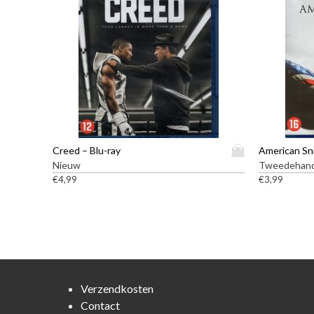
D
Creed – Blu-ray
American Sni
i
Nieuw
Tweedehan
t
€
4,99
€
3,99
p
r
o
d
u
c
t
Verzendkosten
h
Contact
e