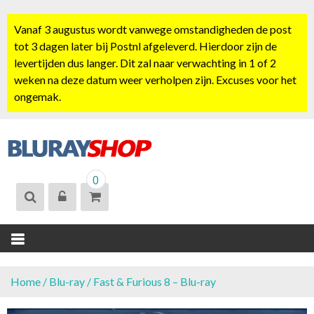
S
k
Vanaf 3 augustus wordt vanwege omstandigheden de post
i
tot 3 dagen later bij Postnl afgeleverd. Hierdoor zijn de
p
levertijden dus langer. Dit zal naar verwachting in 1 of 2
t
weken na deze datum weer verholpen zijn. Excuses voor het
o
ongemak.
c
o
n
t
BLURAYSHOP.
e
0
NL
n
t
Home
/
Blu-ray
/ Fast & Furious 8 – Blu-ray