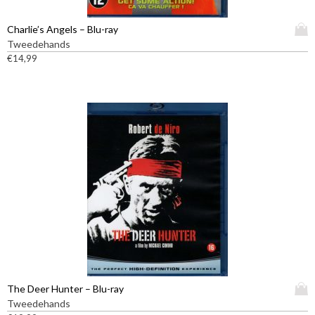
D
Charlie’s Angels – Blu-ray
i
Tweedehands
t
€
14,99
p
r
o
d
u
c
t
h
e
e
f
t
m
e
e
D
The Deer Hunter – Blu-ray
r
i
Tweedehands
d