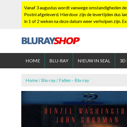
S
Vanaf 3 augustus wordt vanwege omstandigheden de po
k
Postnl afgeleverd. Hierdoor zijn de levertijden dus la
i
in 1 of 2 weken na deze datum weer verholpen zijn. E
p
t
o
c
BLURAYS
o
n
HOME
BLU-RAY
NIEUW IN SEAL
3D
t
e
n
Home
/
Blu-ray
/ Fallen – Blu-ray
t