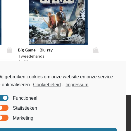
D
D
Big Game – Blu-ray
i
i
Tweedehands
t
t
€
4,99
p
p
r
r
ij gebruiken cookies om onze website en onze service
o
o
e optimaliseren.
Cookiebeleid
-
Impressum
d
d
u
u
c
c
Functioneel
t
t
Disclaimer
Statistieken
h
h
Voorwaarden & condities
e
e
Marketing
e
e
f
f