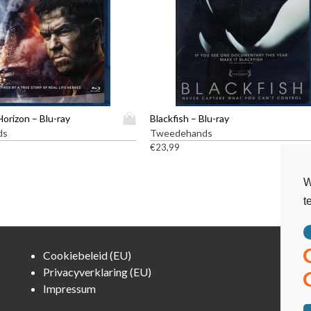
D
orizon – Blu-ray
Blackfish – Blu-ray
i
ds
Tweedehands
t
€
23,99
p
r
W
o
t
d
u
c
t
Cookiebeleid (EU)
h
Privacyverklaring (EU)
e
Impressum
e
f