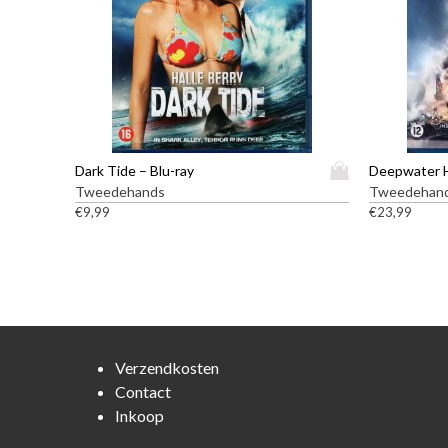
D
Dark Tide – Blu-ray
Deepwater H
i
Tweedehands
Tweedehan
t
€
9,99
€
23,99
p
r
o
d
u
c
t
Verzendkosten
h
Contact
e
Inkoop
e
f