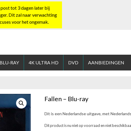
st tot 3 dagen later bij
nger. Dit zal naar verwachting
xcuses voor het ongemak.
HOP.NL
 BLU-RAY
4K ULTRA HD
DVD
AANBIEDINGEN
Fallen – Blu-ray
Dit is een Nederlandse uitgave, met Nederland
Dit product is nu niet op voorraad en niet beschikbaa