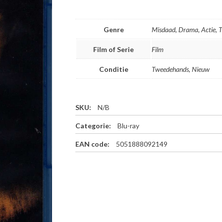
Genre
Misdaad, Drama, Actie, Th
Film of Serie
Film
Conditie
Tweedehands, Nieuw
SKU:
N/B
Categorie:
Blu-ray
EAN code:
5051888092149