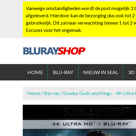
S
Vanwege omstandigheden wordt de post mogelijk 1 tot
k
afgeleverd. Hierdoor kan de bezorging dus ook tot 2
i
gebruikelijk. Dit zal naar verwachting binnen 1 tot 2
p
Excuses voor het ongemak.
t
o
c
o
BLURAYS
n
t
HOME
BLU-RAY
NIEUW IN SEAL
3D
e
n
t
Home
/
Blu-ray
/ Exodus Gods and Kings – 4K Ultra