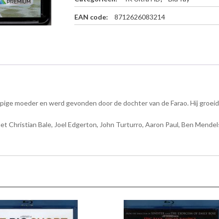
K
i
EAN code:
8712626083214
n
g
s
-
4
K
U
l
pige moeder en werd gevonden door de dochter van de Farao. Hij groeide
t
r
a
t Christian Bale, Joel Edgerton, John Turturro, Aaron Paul, Ben Mendel
H
D
+
B
l
u
-
r
a