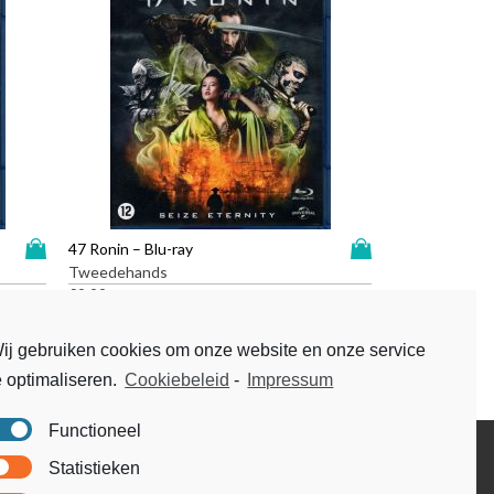
D
D
47 Ronin – Blu-ray
i
i
Tweedehands
t
t
€
9,99
p
p
r
r
ij gebruiken cookies om onze website en onze service
o
o
e optimaliseren.
Cookiebeleid
-
Impressum
d
d
u
u
c
c
Functioneel
t
t
Disclaimer
Statistieken
h
h
Voorwaarden & condities