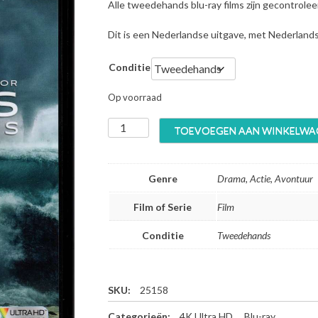
Alle tweedehands blu-ray films zijn gecontrole
Dit is een Nederlandse uitgave, met Nederland
Conditie
Op voorraad
E
TOEVOEGEN AAN WINKELWA
x
o
d
Genre
Drama, Actie, Avontuur
u
s
Film of Serie
Film
G
o
Conditie
Tweedehands
d
s
a
n
SKU:
25158
d
Categorieën:
4K Ultra HD
,
Blu-ray