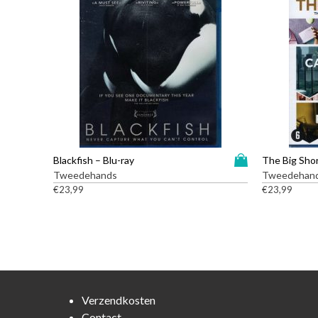
D
Blackfish – Blu-ray
The Big Shor
i
Tweedehands
Tweedehan
t
€
23,99
€
23,99
p
r
o
d
u
c
t
Verzendkosten
h
Contact