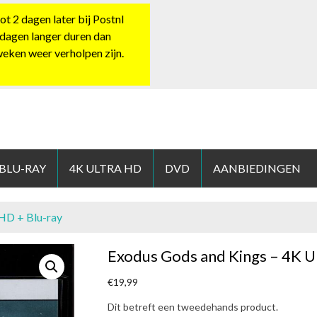
 2 dagen later bij Postnl
 dagen langer duren dan
 weken weer verholpen zijn.
HOP.NL
 BLU-RAY
4K ULTRA HD
DVD
AANBIEDINGEN
 HD + Blu-ray
Exodus Gods and Kings – 4K Ul
€
19,99
Dit betreft een tweedehands product.