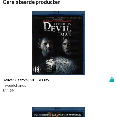
Gerelateerde producten
D
Deliver Us from Evil – Blu-ray
i
Tweedehands
t
€
11,99
p
r
o
d