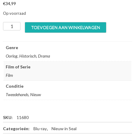
€
34,99
4
,
Op voorraad
9
9
C
TOEVOEGEN AAN WINKELWAGEN
t
a
o
s
t
u
Genre
€
a
4
Oorlog, Historisch, Drama
l
9
t
,
Film of Serie
i
9
Film
e
9
s
Conditie
o
f
Tweedehands, Nieuw
W
a
r
SKU:
11680
-
B
Categorieën:
Blu-ray
,
Nieuw in Seal
l