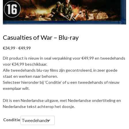
Casualties of War – Blu-ray
P
€
34,99
-
€
49,99
r
Dit product is nieuw in seal verpakking voor
€
49,99
en tweedehands
i
voor
€
34,99
beschikbaar.
j
Alle tweedehands blu-ray films zijn gecontroleerd, in zeer goede
s
staat en werken naar behoren.
k
Selecteer hieronder bij 'Conditie' of u een tweedehands of nieuw
l
exemplaar wilt.
a
s
Dit is een Nederlandse uitgave, met Nederlandse ondertiteling en
s
Nederlandse tekst achterop het doosje.
e
:
Conditie
€
3