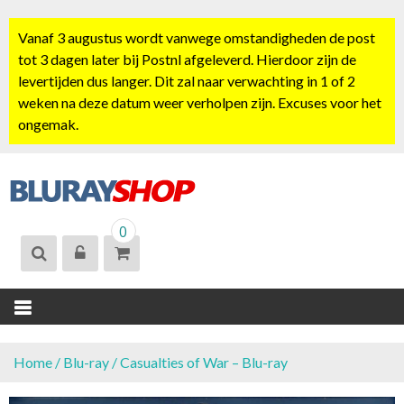
S
k
Vanaf 3 augustus wordt vanwege omstandigheden de post
i
tot 3 dagen later bij Postnl afgeleverd. Hierdoor zijn de
p
levertijden dus langer. Dit zal naar verwachting in 1 of 2
t
weken na deze datum weer verholpen zijn. Excuses voor het
o
ongemak.
c
o
n
t
BLURAYSHOP.
e
0
NL
n
t
Home
/
Blu-ray
/ Casualties of War – Blu-ray