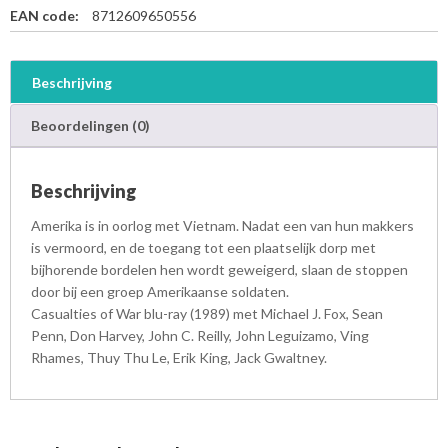
u
EAN code:
8712609650556
-
r
a
Beschrijving
y
a
Beoordelingen (0)
a
n
t
Beschrijving
a
l
Amerika is in oorlog met Vietnam. Nadat een van hun makkers
is vermoord, en de toegang tot een plaatselijk dorp met
bijhorende bordelen hen wordt geweigerd, slaan de stoppen
door bij een groep Amerikaanse soldaten.
Casualties of War blu-ray (1989) met Michael J. Fox, Sean
Penn, Don Harvey, John C. Reilly, John Leguizamo, Ving
Rhames, Thuy Thu Le, Erik King, Jack Gwaltney.