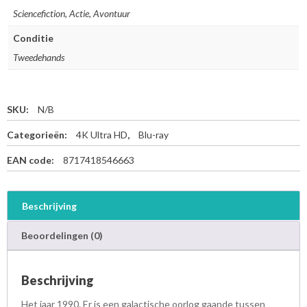
Sciencefiction, Actie, Avontuur
Conditie
Tweedehands
SKU:
N/B
Categorieën:
4K Ultra HD
,
Blu-ray
EAN code:
8717418546663
Beschrijving
Beoordelingen (0)
Beschrijving
Het jaar 1990. Er is een galactische oorlog gaande tussen