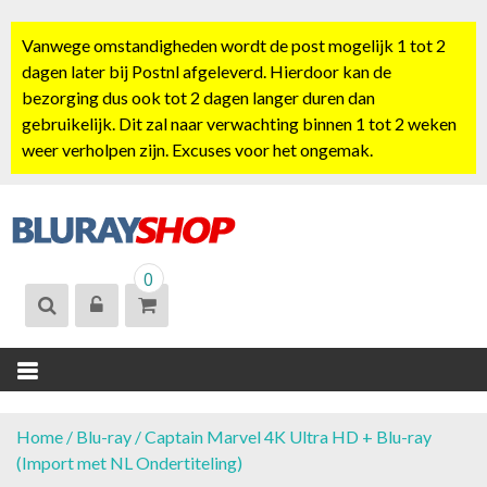
S
k
Vanwege omstandigheden wordt de post mogelijk 1 tot 2
i
dagen later bij Postnl afgeleverd. Hierdoor kan de
p
bezorging dus ook tot 2 dagen langer duren dan
t
gebruikelijk. Dit zal naar verwachting binnen 1 tot 2 weken
o
weer verholpen zijn. Excuses voor het ongemak.
c
o
n
t
BLURAYSHOP.
e
0
NL
n
t
Home
/
Blu-ray
/ Captain Marvel 4K Ultra HD + Blu-ray
(Import met NL Ondertiteling)