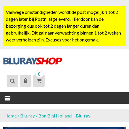
S
k
Vanwege omstandigheden wordt de post mogelijk 1 tot 2
i
dagen later bij Postnl afgeleverd. Hierdoor kan de
p
bezorging dus ook tot 2 dagen langer duren dan
t
gebruikelijk. Dit zal naar verwachting binnen 1 tot 2 weken
o
weer verholpen zijn. Excuses voor het ongemak.
c
o
n
t
BLURAYSHOP.
e
0
NL
n
t
Home
/
Blu-ray
/ Bon Bini Holland – Blu-ray