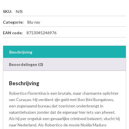
SKU:
N/B
Categorie:
Blu-ray
EAN code:
8713045246976
Beschrijving
Beoordelingen (0)
Beschrijving
Robertico Florentina is een brutale, maar charmante oplichter
van Curaçao. Hij verdient zijn geld met Bon Bini Bungalows,
een zogenaamd bureau dat toeristen onderbrengt in
vakantiehuizen zonder dat de eigenaar hier iets van afweet.
Als hij per ongeluk een gevaarlijke crimineel belazert, vlucht hij
naar Nederland. Als Robertico de mooie Noëlla Maduro