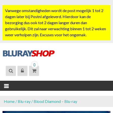
S
k
Vanwege omstandigheden wordt de post mogelijk 1 tot 2
i
dagen later bij Postnl afgeleverd. Hierdoor kan de
p
bezorging dus ook tot 2 dagen langer duren dan
t
gebruikelijk. Dit zal naar verwachting binnen 1 tot 2 weken
o
weer verholpen zijn. Excuses voor het ongemak.
c
o
n
t
BLURAYSHOP.
e
0
NL
n
t
Home
/
Blu-ray
/ Blood Diamond – Blu-ray