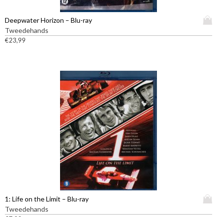
D
Deepwater Horizon – Blu-ray
i
Tweedehands
t
€
23,99
p
r
o
d
u
c
t
h
e
e
f
t
m
e
e
D
1: Life on the Limit – Blu-ray
r
i
Tweedehands
d