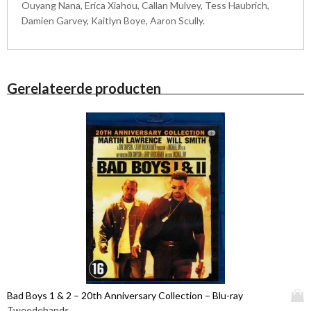
Ouyang Nana, Erica Xiahou, Callan Mulvey, Tess Haubrich,
Damien Garvey, Kaitlyn Boye, Aaron Scully.
Gerelateerde producten
D
Bad Boys 1 & 2 – 20th Anniversary Collection – Blu-ray
i
Tweedehands