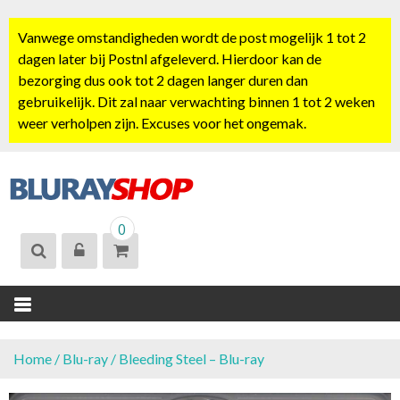
S
k
Vanwege omstandigheden wordt de post mogelijk 1 tot 2
i
dagen later bij Postnl afgeleverd. Hierdoor kan de
p
bezorging dus ook tot 2 dagen langer duren dan
t
gebruikelijk. Dit zal naar verwachting binnen 1 tot 2 weken
o
weer verholpen zijn. Excuses voor het ongemak.
c
o
n
t
BLURAYSHOP.
e
0
NL
n
t
Home
/
Blu-ray
/ Bleeding Steel – Blu-ray