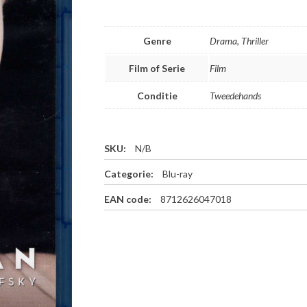
Genre
Drama, Thriller
Film of Serie
Film
Conditie
Tweedehands
SKU:
N/B
Categorie:
Blu-ray
EAN code:
8712626047018