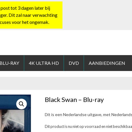
st tot 3 dagen later bij
nger. Dit zal naar verwachting
xcuses voor het ongemak.
HOP.NL
 BLU-RAY
4K ULTRA HD
DVD
AANBIEDINGEN
Black Swan – Blu-ray
Dit is een Nederlandse uitgave, met Nederland
Dit product is nu niet op voorraad en niet beschikbaa