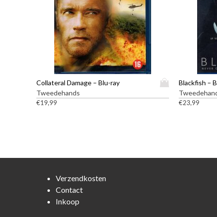
D
Collateral Damage – Blu-ray
Blackfish – B
i
Tweedehands
Tweedehan
t
€
19,99
€
23,99
p
r
o
d
u
c
t
Verzendkosten
h
Contact
e
Inkoop
e
f