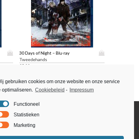
D
D
30 Days of Night – Blu-ray
i
i
Tweedehands
t
t
€
5,99
p
p
r
r
ij gebruiken cookies om onze website en onze service
o
o
e optimaliseren.
Cookiebeleid
-
Impressum
d
d
u
u
c
c
Functioneel
t
t
Disclaimer
Statistieken
h
h
Voorwaarden & condities
e
e
Marketing
e
e
f
f