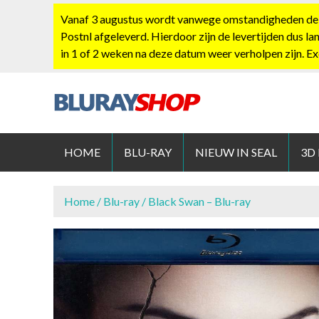
S
Vanaf 3 augustus wordt vanwege omstandigheden de po
k
Postnl afgeleverd. Hierdoor zijn de levertijden dus la
i
in 1 of 2 weken na deze datum weer verholpen zijn. E
p
t
o
c
BLURAYS
o
n
HOME
BLU-RAY
NIEUW IN SEAL
3D
t
e
n
Home
/
Blu-ray
/ Black Swan – Blu-ray
t