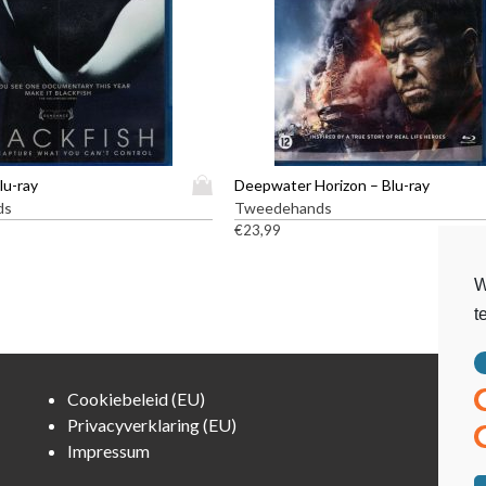
D
lu-ray
Deepwater Horizon – Blu-ray
i
ds
Tweedehands
t
€
23,99
p
r
W
o
t
d
u
c
t
Cookiebeleid (EU)
h
Privacyverklaring (EU)
e
Impressum
e
f