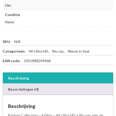
Film
Conditie
Nieuw
SKU:
N/B
Categorieën:
4K Ultra HD
,
Blu-ray
,
Nieuw in Seal
EAN code:
5051888249468
Beschrijving
Beoordelingen (0)
Beschrijving
Batman Collection – 4 Films – 4K Ultra HD + Blu-ray, met de