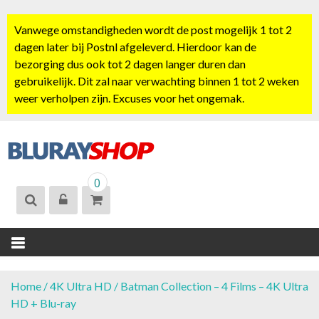
S
k
Vanwege omstandigheden wordt de post mogelijk 1 tot 2
i
dagen later bij Postnl afgeleverd. Hierdoor kan de
p
bezorging dus ook tot 2 dagen langer duren dan
t
gebruikelijk. Dit zal naar verwachting binnen 1 tot 2 weken
o
weer verholpen zijn. Excuses voor het ongemak.
c
o
n
t
BLURAYSHOP.
e
0
NL
n
t
Home
/
4K Ultra HD
/ Batman Collection – 4 Films – 4K Ultra
HD + Blu-ray