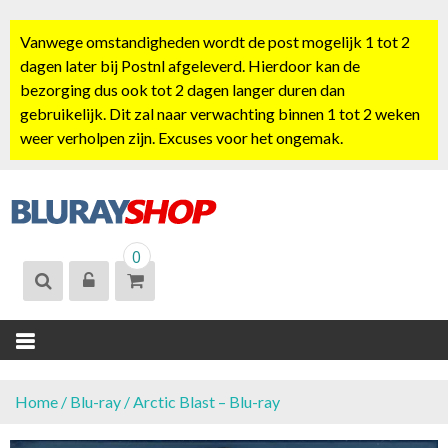
S
k
Vanwege omstandigheden wordt de post mogelijk 1 tot 2
i
dagen later bij Postnl afgeleverd. Hierdoor kan de
p
bezorging dus ook tot 2 dagen langer duren dan
t
gebruikelijk. Dit zal naar verwachting binnen 1 tot 2 weken
o
weer verholpen zijn. Excuses voor het ongemak.
c
o
n
t
BLURAYSHOP.
e
0
NL
n
t
Home
/
Blu-ray
/ Arctic Blast – Blu-ray