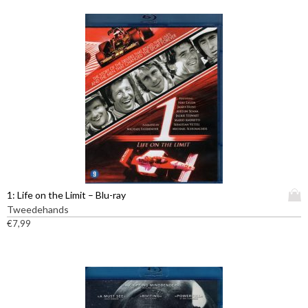
D
1: Life on the Limit – Blu-ray
i
Tweedehands
t
€
7,99
p
r
o
d
u