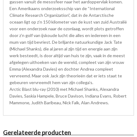
gassen vanuit de mesosfeer naar het aardoppervlak komen.
Een Amerikaans onderzoeksschip van de “International
Climate Research Organization”, dat in de Antarctische
oceaan ligt op z’n 150 kilometer van de kust van zuid Australië
voor een onderzoek naar de ozonlaag, wordt plots getroffen
door z’n golf van ijskoude lucht die alles en iedereen in een
mum van tijd bevriest. De briljante natuurkundige Jack Tate
(Michael Shanks), die al jaren al zijn tijd en energie aan zijn
werk besteedt, is door altijd van huis te zijn, vaak in de meest
afgelegen uithoeken van de wereld, compleet van zijn vrouw
Emma (Alexandra Davies) en dochter Andrea compleet
vervreemd. Maar ook Jack zijn theorieën dat er iets staat te
gebeuren vervreemdt hem van zijn collega’s.
Arctic Blast blu-ray (2010) met Michael Shanks, Alexandra
Davies, Saskia Hampele, Bruce Davison, Indiana Evans, Robert
Mammone, Judith Baribeau, Nick Falk, Alan Andrews.
Gerelateerde producten