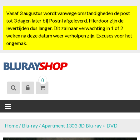
S
k
Vanaf 3 augustus wordt vanwege omstandigheden de post
i
tot 3 dagen later bij Postnl afgeleverd. Hierdoor zijn de
p
levertijden dus langer. Dit zal naar verwachting in 1 of 2
t
weken na deze datum weer verholpen zijn. Excuses voor het
o
ongemak.
c
o
n
t
BLURAYSHOP.
e
0
NL
n
t
Home
/
Blu-ray
/ Apartment 1303 3D Blu-ray + DVD