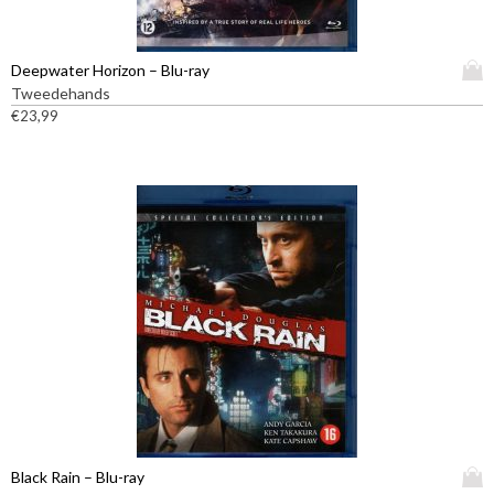
D
Deepwater Horizon – Blu-ray
i
Tweedehands
t
€
23,99
p
r
o
d
u
c
t
h
e
e
f
t
m
e
e
D
Black Rain – Blu-ray
r