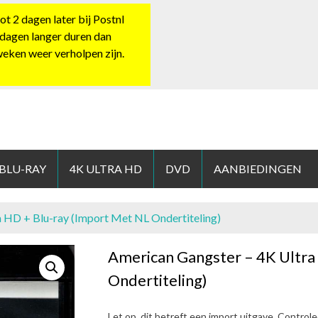
 2 dagen later bij Postnl
 dagen langer duren dan
 weken weer verholpen zijn.
HOP.NL
 BLU-RAY
4K ULTRA HD
DVD
AANBIEDINGEN
a HD + Blu-ray (Import Met NL Ondertiteling)
American Gangster – 4K Ultra
Ondertiteling)
Let op, dit betreft een import uitgave. Control