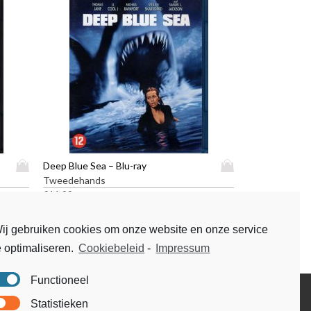
D
D
Deep Blue Sea – Blu-ray
i
i
Tweedehands
t
t
€
11,99
p
p
r
r
ij gebruiken cookies om onze website en onze service
o
o
e optimaliseren.
Cookiebeleid
-
Impressum
d
d
u
u
c
c
Functioneel
t
t
Disclaimer
Statistieken
h
h