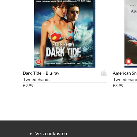
D
Dark Tide – Blu-ray
American Sni
i
Tweedehands
Tweedehan
t
€
9,99
€
3,99
p
r
o
d
u
c
t
Verzendkosten
h