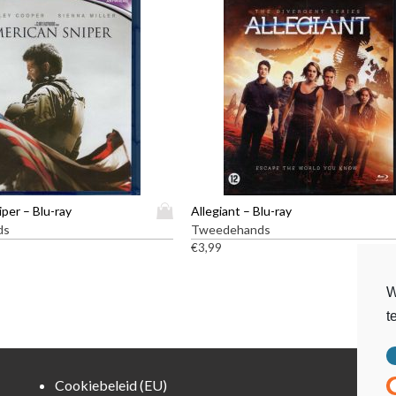
D
per – Blu-ray
Allegiant – Blu-ray
i
ds
Tweedehands
t
€
3,99
p
r
W
o
t
d
u
c
t
Cookiebeleid (EU)
h