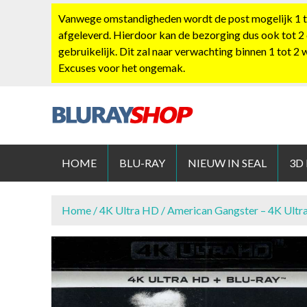
S
Vanwege omstandigheden wordt de post mogelijk 1 tot
k
afgeleverd. Hierdoor kan de bezorging dus ook tot 2
i
gebruikelijk. Dit zal naar verwachting binnen 1 tot 2
p
Excuses voor het ongemak.
t
o
c
o
BLURAYS
n
t
HOME
BLU-RAY
NIEUW IN SEAL
3D
e
n
t
Home
/
4K Ultra HD
/ American Gangster – 4K Ultr