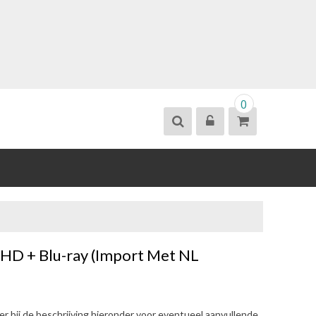
0
 HD + Blu-ray (Import Met NL
eer bij de beschrijving hieronder voor eventueel aanvullende