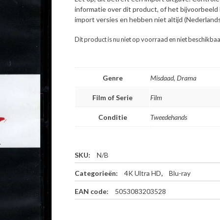
informatie over dit product, of het bijvoorbeel
import versies en hebben niet altijd (Nederlands
Dit product is nu niet op voorraad en niet beschikbaa
Genre
Misdaad, Drama
Film of Serie
Film
Conditie
Tweedehands
SKU:
N/B
Categorieën:
4K Ultra HD
,
Blu-ray
EAN code:
5053083203528