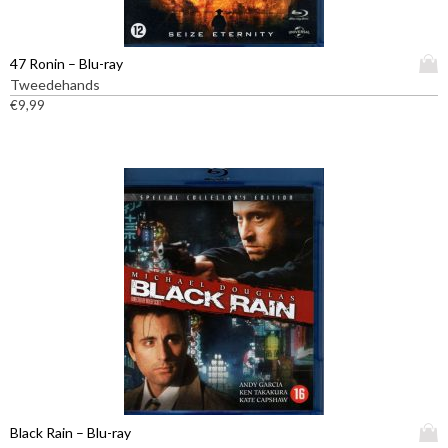
D
47 Ronin – Blu-ray
i
Tweedehands
t
€
9,99
p
r
o
d
u
c
t
h
e
e
f
t
m
e
e
D
Black Rain – Blu-ray
r