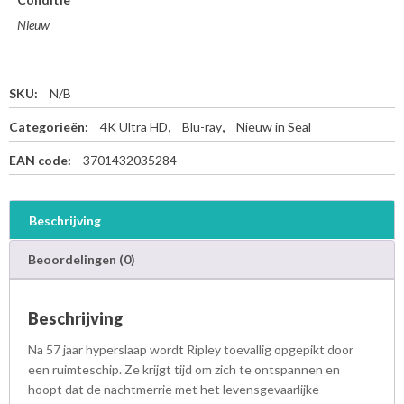
Nieuw
SKU:
N/B
Categorieën:
4K Ultra HD
,
Blu-ray
,
Nieuw in Seal
EAN code:
3701432035284
Beschrijving
Beoordelingen (0)
Beschrijving
Na 57 jaar hyperslaap wordt Ripley toevallig opgepikt door
een ruimteschip. Ze krijgt tijd om zich te ontspannen en
hoopt dat de nachtmerrie met het levensgevaarlijke