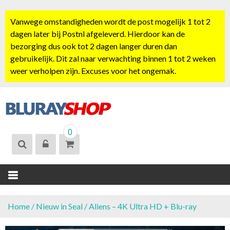
S
k
Vanwege omstandigheden wordt de post mogelijk 1 tot 2
i
dagen later bij Postnl afgeleverd. Hierdoor kan de
p
bezorging dus ook tot 2 dagen langer duren dan
t
gebruikelijk. Dit zal naar verwachting binnen 1 tot 2 weken
o
weer verholpen zijn. Excuses voor het ongemak.
c
o
n
t
BLURAYSHOP.
e
0
NL
n
t
Home
/
Nieuw in Seal
/ Aliens – 4K Ultra HD + Blu-ray