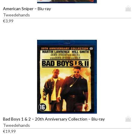
e
D
American Sniper – Blu-ray
r
i
Tweedehands
d
t
€
3,99
e
p
r
r
e
o
v
d
a
u
r
c
i
t
a
h
t
e
i
e
e
f
s
t
.
m
D
e
e
e
z
D
Bad Boys 1 & 2 – 20th Anniversary Collection – Blu-ray
r
e
i
Tweedehands
d
o
t
€
19,99
e