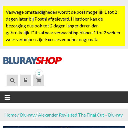
S
k
Vanwege omstandigheden wordt de post mogelijk 1 tot 2
i
dagen later bij Postnl afgeleverd. Hierdoor kan de
p
bezorging dus ook tot 2 dagen langer duren dan
t
gebruikelijk. Dit zal naar verwachting binnen 1 tot 2 weken
o
weer verholpen zijn. Excuses voor het ongemak.
c
o
n
t
BLURAYSHOP.
e
0
NL
n
t
Home
/
Blu-ray
/ Alexander Revisited The Final Cut – Blu-ray