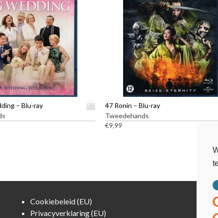
D
ding – Blu-ray
47 Ronin – Blu-ray
i
ds
Tweedehands
t
€
9,99
p
r
W
o
t
d
u
c
t
Cookiebeleid (EU)
h
Privacyverklaring (EU)
e