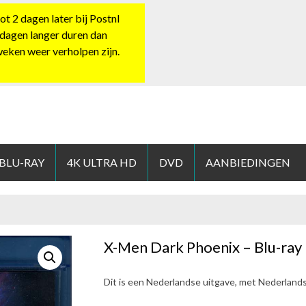
 2 dagen later bij Postnl
 dagen langer duren dan
 weken weer verholpen zijn.
HOP.NL
 BLU-RAY
4K ULTRA HD
DVD
AANBIEDINGEN
X-Men Dark Phoenix – Blu-ray
Dit is een Nederlandse uitgave, met Nederland