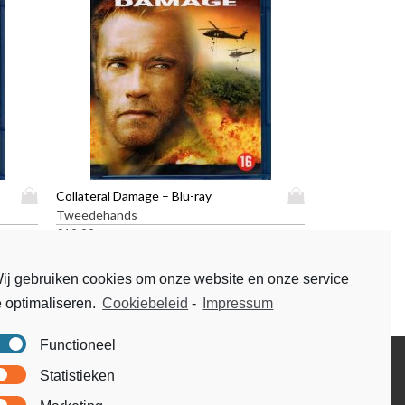
D
D
Collateral Damage – Blu-ray
i
i
Tweedehands
t
t
€
19,99
p
p
r
r
ij gebruiken cookies om onze website en onze service
o
o
e optimaliseren.
Cookiebeleid
-
Impressum
d
d
u
u
c
c
Functioneel
t
t
Disclaimer
Statistieken
h
h
Voorwaarden & condities
e
e