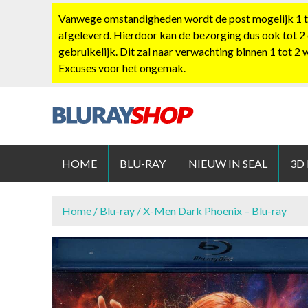
S
Vanwege omstandigheden wordt de post mogelijk 1 tot
k
afgeleverd. Hierdoor kan de bezorging dus ook tot 2
i
gebruikelijk. Dit zal naar verwachting binnen 1 tot 2
p
Excuses voor het ongemak.
t
o
c
o
BLURAYS
n
t
HOME
BLU-RAY
NIEUW IN SEAL
3D
e
n
t
Home
/
Blu-ray
/ X-Men Dark Phoenix – Blu-ray