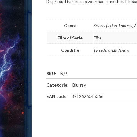
Dit product is nu niet op voorraad en niet beschikbaa
Genre
Sciencefiction, Fantasy, 
Film of Serie
Film
Conditie
Tweedehands, Nieuw
SKU:
N/B
Categorie:
Blu-ray
EAN code:
8712626045366