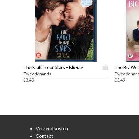
D
The Fault in our Stars – Blu-ray
The Big Wed
i
Tweedehands
Tweedehan
t
€
3,49
€
3,49
p
r
o
d
u
c
t
Verzendkosten
h
Contact
e