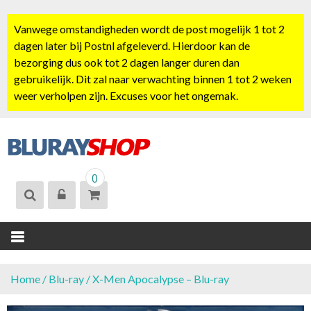
S
k
Vanwege omstandigheden wordt de post mogelijk 1 tot 2
i
dagen later bij Postnl afgeleverd. Hierdoor kan de
p
bezorging dus ook tot 2 dagen langer duren dan
t
gebruikelijk. Dit zal naar verwachting binnen 1 tot 2 weken
o
weer verholpen zijn. Excuses voor het ongemak.
c
o
n
t
BLURAYSHOP.
e
0
NL
n
t
Home
/
Blu-ray
/ X-Men Apocalypse – Blu-ray