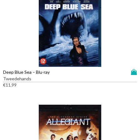
D
Deep Blue Sea – Blu-ray
i
Tweedehands
t
€
11,99
p
r
o
d
u
c
t
h