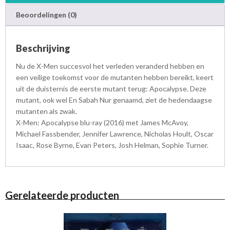
a
Beoordelingen (0)
a
n
t
Beschrijving
a
l
Nu de X-Men succesvol het verleden veranderd hebben en
een veilige toekomst voor de mutanten hebben bereikt, keert
uit de duisternis de eerste mutant terug: Apocalypse. Deze
mutant, ook wel En Sabah Nur genaamd, ziet de hedendaagse
mutanten als zwak.
X-Men: Apocalypse blu-ray (2016) met James McAvoy,
Michael Fassbender, Jennifer Lawrence, Nicholas Hoult, Oscar
Isaac, Rose Byrne, Evan Peters, Josh Helman, Sophie Turner.
Gerelateerde producten