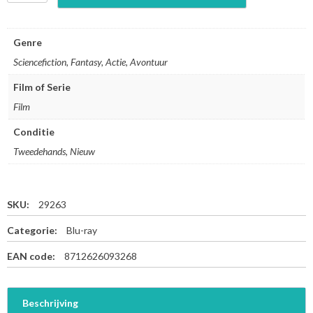
-
M
e
Genre
n
Sciencefiction, Fantasy, Actie, Avontuur
A
p
Film of Serie
o
Film
c
a
Conditie
l
y
Tweedehands, Nieuw
p
s
e
SKU:
29263
-
B
Categorie:
Blu-ray
l
u
EAN code:
8712626093268
-
r
a
Beschrijving
y