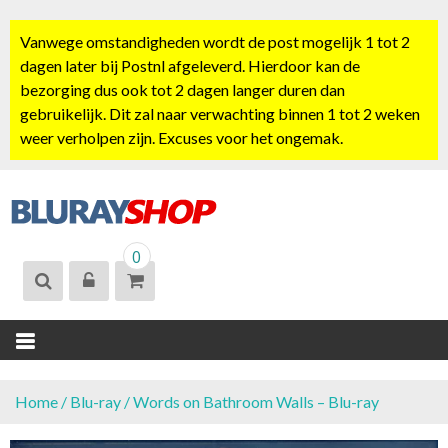
S
k
Vanwege omstandigheden wordt de post mogelijk 1 tot 2
i
dagen later bij Postnl afgeleverd. Hierdoor kan de
p
bezorging dus ook tot 2 dagen langer duren dan
t
gebruikelijk. Dit zal naar verwachting binnen 1 tot 2 weken
o
weer verholpen zijn. Excuses voor het ongemak.
c
o
n
t
BLURAYSHOP.
e
0
NL
n
t
Home
/
Blu-ray
/ Words on Bathroom Walls – Blu-ray