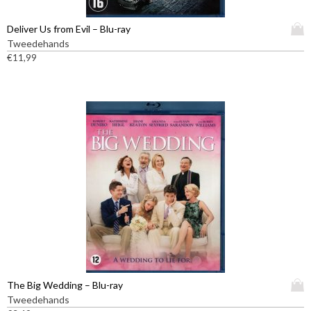
D
Deliver Us from Evil – Blu-ray
i
Tweedehands
t
€
11,99
p
r
o
d
u
c
t
h
e
e
f
t
m
e
e
D
The Big Wedding – Blu-ray
r
i
Tweedehands
d