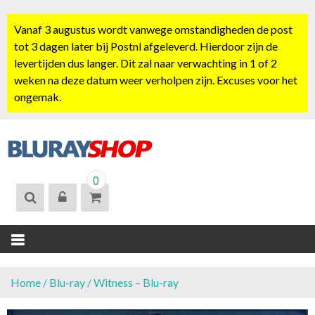
S
k
Vanaf 3 augustus wordt vanwege omstandigheden de post
i
tot 3 dagen later bij Postnl afgeleverd. Hierdoor zijn de
p
levertijden dus langer. Dit zal naar verwachting in 1 of 2
t
weken na deze datum weer verholpen zijn. Excuses voor het
o
ongemak.
c
o
n
t
BLURAYSHOP.
e
0
NL
n
t
Home
/
Blu-ray
/ Witness – Blu-ray