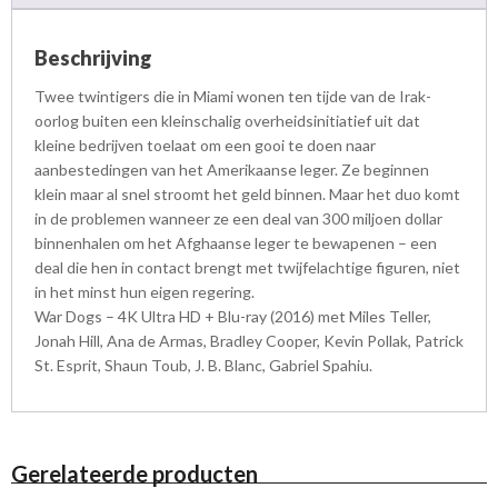
a
a
Beschrijving
n
t
Twee twintigers die in Miami wonen ten tijde van de Irak-
a
oorlog buiten een kleinschalig overheidsinitiatief uit dat
l
kleine bedrijven toelaat om een gooi te doen naar
aanbestedingen van het Amerikaanse leger. Ze beginnen
klein maar al snel stroomt het geld binnen. Maar het duo komt
in de problemen wanneer ze een deal van 300 miljoen dollar
binnenhalen om het Afghaanse leger te bewapenen – een
deal die hen in contact brengt met twijfelachtige figuren, niet
in het minst hun eigen regering.
War Dogs – 4K Ultra HD + Blu-ray (2016) met Miles Teller,
Jonah Hill, Ana de Armas, Bradley Cooper, Kevin Pollak, Patrick
St. Esprit, Shaun Toub, J. B. Blanc, Gabriel Spahiu.
Gerelateerde producten