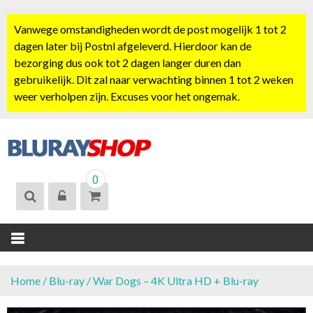
S
k
Vanwege omstandigheden wordt de post mogelijk 1 tot 2
i
dagen later bij Postnl afgeleverd. Hierdoor kan de
p
bezorging dus ook tot 2 dagen langer duren dan
t
gebruikelijk. Dit zal naar verwachting binnen 1 tot 2 weken
o
weer verholpen zijn. Excuses voor het ongemak.
c
o
n
t
BLURAYSHOP.
e
0
NL
n
t
Home
/
Blu-ray
/ War Dogs – 4K Ultra HD + Blu-ray