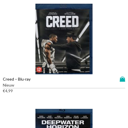
D
Creed – Blu-ray
i
Nieuw
t
€
4,99
p
r
o
d
u
c