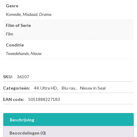
D
Genre
o
Komedie, Misdaad, Drama
g
s
Film of Serie
-
Film
4
K
Conditie
U
l
Tweedehands, Nieuw
t
r
a
SKU:
36107
H
D
Categorieën:
4K Ultra HD
,
Blu-ray
,
Nieuw in Seal
+
B
EAN code:
5051888227183
l
u
-
Beschrijving
r
a
Beoordelingen (0)
y